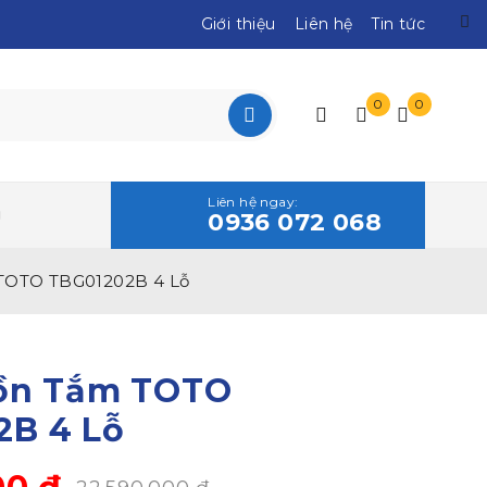
Giới thiệu
Liên hệ
Tin tức
0
0
Liên hệ ngay:
0936 072 068
 TOTO TBG01202B 4 Lỗ
Bồn Tắm TOTO
2B 4 Lỗ