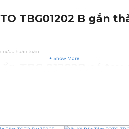
OTO TBG01202 B gắn t
a nước hoàn toàn
Show More
bồn TBG 01202B có tay 