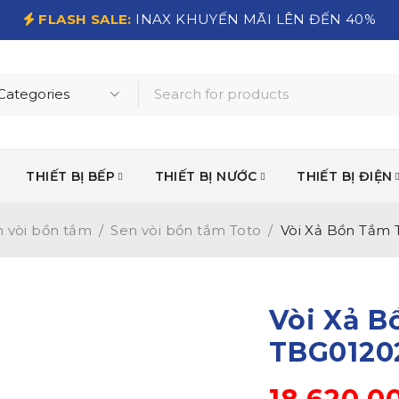
FLASH SALE:
INAX KHUYẾN MÃI LÊN ĐẾN 40%
THIẾT BỊ BẾP
THIẾT BỊ NƯỚC
THIẾT BỊ ĐIỆN
 vòi bồn tắm
/
Sen vòi bồn tắm Toto
/
Vòi Xả Bồn Tắm
Vòi Xả 
TBG0120