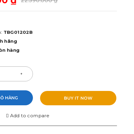
00
₫
22.590.000
₫
m:
TBG01202B
nh hãng
òn hàng
IỎ HÀNG
BUY IT NOW
Add to compare