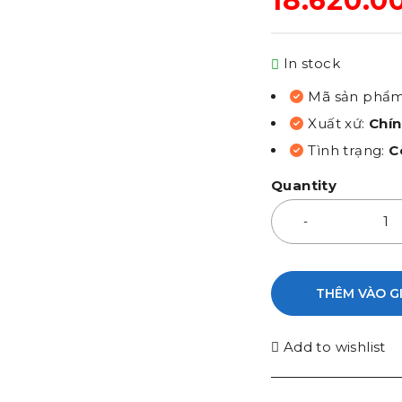
18.620.0
In stock
Mã sản phẩ
Xuất xứ:
Chí
Tình trạng:
C
Quantity
THÊM VÀO G
Add to wishlist