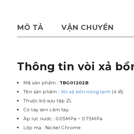
MÔ TẢ
VẬN CHUYỂN
Thông tin vòi xả b
Mã sản phẩm :
TBG01202B
Tên sản phẩm :
Vòi xả bồn nóng lạnh
(4 lỗ)
Thuộc bộ sưu tập ZL
Có tay sen cầm tay
Áp lực nước : 0.05MPa ~ 0.75MPa
Lớp mạ : Nickel Chrome