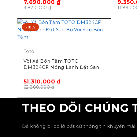
7.690.000
₫
9.350
9.820.000
₫
11.890.
-18%
Toto
Vòi Xả Bồn Tắm TOTO
DM324CF Nóng Lạnh Đặt Sàn
51.310.000
₫
62.880.000
₫
THEO DÕI CHÚNG 
Để không bị bỏ lỡ bất cứ thông tin khuyến mãi 