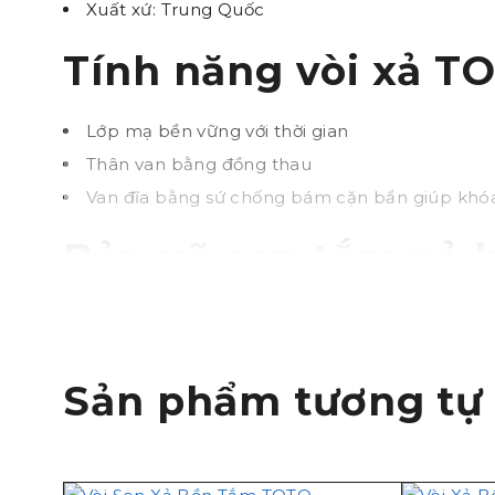
Xuất xứ: Trung Quốc
Tính năng vòi xả T
Lớp mạ bền vững với thời gian
Thân van bằng đồng thau
Van đĩa bằng sứ chống bám cặn bẩn giúp khó
Bản vẽ sen tắm xả 
Sản phẩm tương tự