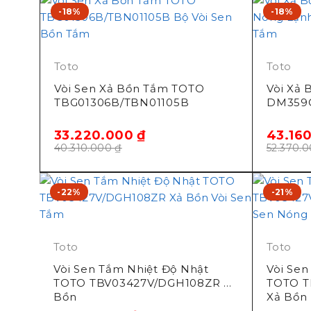
-18%
-18%
Toto
Toto
Vòi Sen Xả Bồn Tắm TOTO
Vòi Xả
TBG01306B/TBN01105B
DM359C
33.220.000
₫
43.16
40.310.000
₫
52.370.
-22%
-21%
Toto
Toto
Vòi Sen Tắm Nhiệt Độ Nhật
Vòi Sen
TOTO TBV03427V/DGH108ZR Xả
TOTO T
Bồn
Xả Bồn