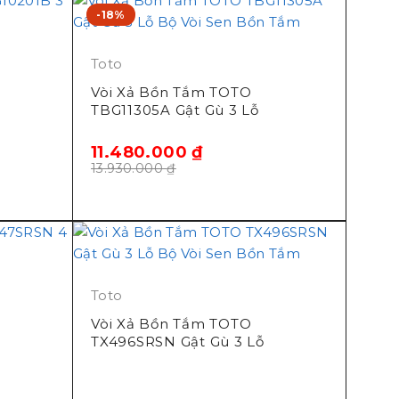
-18%
Toto
Vòi Xả Bồn Tắm TOTO
TBG11305A Gật Gù 3 Lỗ
11.480.000
₫
13.930.000
₫
Toto
Vòi Xả Bồn Tắm TOTO
TX496SRSN Gật Gù 3 Lỗ