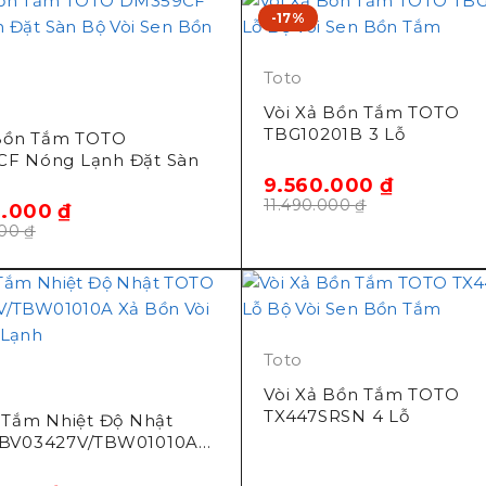
-17%
Toto
Vòi Xả Bồn Tắm TOTO
TBG10201B 3 Lỗ
 Bồn Tắm TOTO
F Nóng Lạnh Đặt Sàn
9.560.000
₫
11.490.000
₫
0.000
₫
000
₫
Toto
Vòi Xả Bồn Tắm TOTO
TX447SRSN 4 Lỗ
 Tắm Nhiệt Độ Nhật
BV03427V/TBW01010A