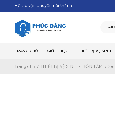
Hỗ trợ vận chuyển nội thành
TRANG CHỦ
GIỚI THIỆU
THIẾT BỊ VỆ SINH
Trang chủ
/
THIẾT BỊ VỆ SINH
/
BỒN TẮM
/
Sen
-18%