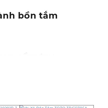
hành bồn tắm
sen cầm tay