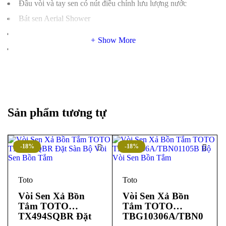
Đầu vòi và tay sen có nút điều chỉnh lưu lượng nước
Bát sen Aerial Shower
Bao gồm gác sen, không bao gồm cút nối tường
Show More
Sử dụng công nghệ van nhiệt SMA
Áp lực nước: 0.1MPa ~ 0.75MPa
Lớp mạ: Nickel Chrome
TBV03429V – Xuất xứ: Nhật Bản
TBW01010A – Xuất xứ: Trung Quốc
Sản phẩm tương tự
Tính năng vòi sen nhiệt độ TOTO
TBV03429V-TBW01010A
-18%
-18%
Sen tắm nhiệt độ Nhật Bản dòng GG
Toto
Toto
Sử dụng công nghệ van nhiệt SMA Tay gạt đóng mở thiết kế
Vòi Sen Xả Bồn
Vòi Sen Xả Bồn
hình cung, làm bằng chất liệu kim loại cao cấp dễ sử dụng
Tắm TOTO
Tắm TOTO
Thiết kế mang đậm phong cách Nhật
TX494SQBR Đặt
TBG10306A/TBN0