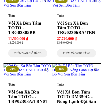
-18%
-18%
Toto
Toto
Vòi Xả Bồn Tắm
Vòi Sen Xả Bồn
TOTO
Tắm TOTO
TBG02305BB
TBG02306BA/TBN
(TBG02305B) Gật
01105B
11.500.000
₫
27.720.000
₫
Gù 3 Lỗ
13.950.000
₫
33.640.000
₫
THÊM VÀO GIỎ HÀNG
THÊM VÀO GIỎ HÀNG
-20%
-18%
Toto
Toto
Vòi Sen Xả Bồn
Vòi Xả Bồn Tắm
Tắm TOTO
TOTO DM359CF
TBP02303A/TBN01
Nóng Lạnh Đặt Sàn