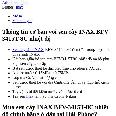
Inax
Add to compare
BFV-
Brands:
Inax
3415T-
8C
Mô tả
nhiệt
Vận chuyển
độ
số
Thông tin cơ bản vòi sen cây INAX BFV-
lượng
3415T-8C nhiệt độ
Sen cây tắm INAX
BFV-3415T-8C đến từ thương hiệu thiết
bị vệ sinh INAX
Kết hợp giữa bộ sen tắm BFV3415T8C nhiệt độ và bộ phụ
kiện sen cây cao cấp
Bát sen được thiết kế đặc biệt giúp cho phun nước đều
Áp lực nước: 0.15MPa ~ 0.75MPa
Lớp mạ Cr/Ni chất lượng cao
Sen được thiết kế với đĩa Cartridge bền bỉ và giúp tiết kiệm
nước
Tay vặn vòi tiết kiệm nước, vòi nước ít chì
Tay sen
Inax
tăng áp, mạ Crom, Niken
Mua
sen cây INAX BFV-3415T-8C nhiệt
độ
chính hãng ở đâu tại Hải Phòng?