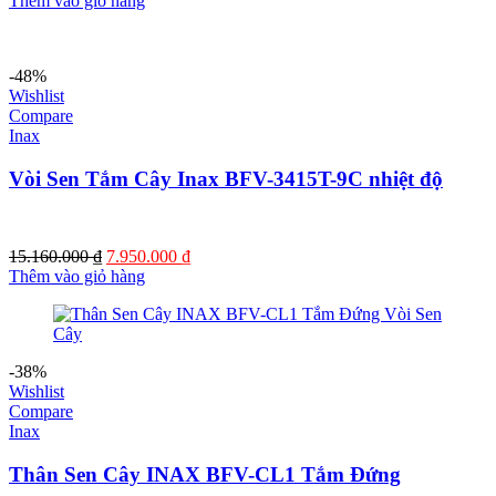
Thêm vào giỏ hàng
là:
tại
10.180.000 ₫.
là:
7.020.000 ₫.
-48%
Wishlist
Compare
Inax
Vòi Sen Tắm Cây Inax BFV-3415T-9C nhiệt độ
Giá
Giá
15.160.000
₫
7.950.000
₫
gốc
hiện
Thêm vào giỏ hàng
là:
tại
15.160.000 ₫.
là:
7.950.000 ₫.
-38%
Wishlist
Compare
Inax
Thân Sen Cây INAX BFV-CL1 Tắm Đứng