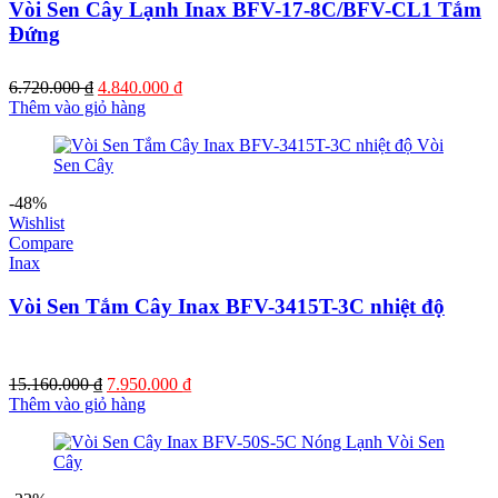
Vòi Sen Cây Lạnh Inax BFV-17-8C/BFV-CL1 Tắm
Đứng
Giá
Giá
6.720.000
₫
4.840.000
₫
gốc
hiện
Thêm vào giỏ hàng
là:
tại
6.720.000 ₫.
là:
4.840.000 ₫.
-48%
Wishlist
Compare
Inax
Vòi Sen Tắm Cây Inax BFV-3415T-3C nhiệt độ
Giá
Giá
15.160.000
₫
7.950.000
₫
gốc
hiện
Thêm vào giỏ hàng
là:
tại
15.160.000 ₫.
là:
7.950.000 ₫.