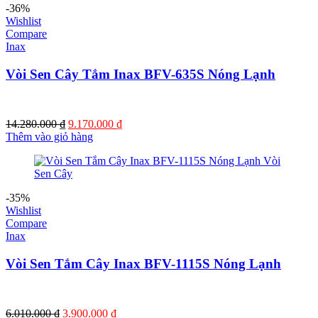
-36%
Wishlist
Compare
Inax
Vòi Sen Cây Tắm Inax BFV-635S Nóng Lạnh
Giá
Giá
14.280.000
₫
9.170.000
₫
gốc
hiện
Thêm vào giỏ hàng
là:
tại
14.280.000 ₫.
là:
9.170.000 ₫.
-35%
Wishlist
Compare
Inax
Vòi Sen Tắm Cây Inax BFV-1115S Nóng Lạnh
Giá
Giá
6.010.000
₫
3.900.000
₫