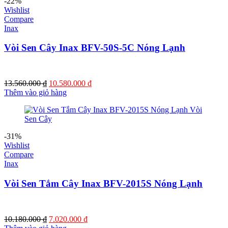
-22%
Wishlist
Compare
Inax
Vòi Sen Cây Inax BFV-50S-5C Nóng Lạnh
Giá
Giá
13.560.000
₫
10.580.000
₫
gốc
hiện
Thêm vào giỏ hàng
là:
tại
13.560.000 ₫.
là:
10.580.000 ₫.
-31%
Wishlist
Compare
Inax
Vòi Sen Tắm Cây Inax BFV-2015S Nóng Lạnh
Giá
Giá
10.180.000
₫
7.020.000
₫
gốc
hiện