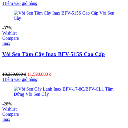
gốc
hiện
Thêm vào giỏ hàng
là:
tại
6.010.000 ₫.
là:
3.900.000 ₫.
-37%
Wishlist
Compare
Inax
Vòi Sen Tắm Cây Inax BFV-515S Cao Cấp
Giá
Giá
18.330.000
₫
11.590.000
₫
gốc
hiện
Thêm vào giỏ hàng
là:
tại
18.330.000 ₫.
là:
11.590.000 ₫.
-28%
Wishlist
Compare
Inax