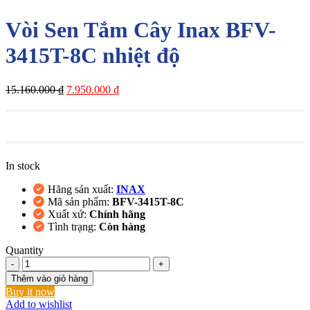
Vòi Sen Tắm Cây Inax BFV-
3415T-8C nhiệt độ
Giá
Giá
15.160.000
₫
7.950.000
₫
gốc
hiện
là:
tại
15.160.000 ₫.
là:
7.950.000 ₫.
In stock
Hãng sản xuất:
INAX
Mã sản phẩm:
BFV-3415T-8C
Xuất xứ:
Chính hãng
Tình trạng:
Còn hàng
Quantity
Vòi
Sen
Thêm vào giỏ hàng
Tắm
Buy it now
Cây
Add to wishlist