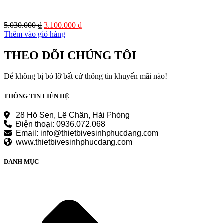
Giá
Giá
5.030.000
₫
3.100.000
₫
gốc
hiện
Thêm vào giỏ hàng
là:
tại
5.030.000 ₫.
là:
THEO DÕI CHÚNG TÔI
3.100.000 ₫.
Để không bị bỏ lỡ bất cứ thông tin khuyến mãi nào!
THÔNG TIN LIÊN HỆ
28 Hồ Sen, Lê Chân, Hải Phòng
Điện thoại: 0936.072.068
Email: info@thietbivesinhphucdang.com
www.thietbivesinhphucdang.com
DANH MỤC