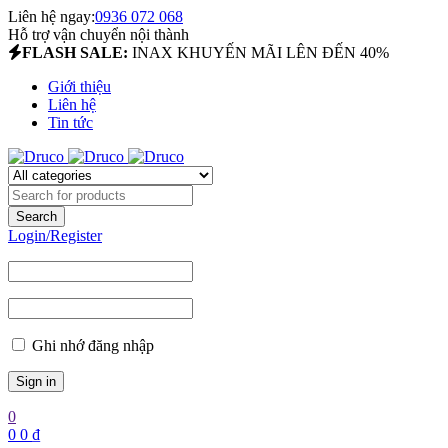
Liên hệ ngay:
0936 072 068
Hỗ trợ vận chuyển nội thành
FLASH SALE:
INAX KHUYẾN MÃI LÊN ĐẾN 40%
Giới thiệu
Liên hệ
Tin tức
Login/Register
Ghi nhớ đăng nhập
0
0
0
₫