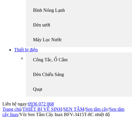
Bình Nóng Lạnh
Đèn sưởi
Máy Lọc Nước
Thiết bị điện
Công Tắc, Ổ Cắm
Đèn Chiếu Sáng
Quạt
Liên hệ ngay:
0936 072 068
Trang chủ
/
THIẾT BỊ VỆ SINH
/
SEN TẮM
/
Sen tắm cây
/
Sen tắm
cây Inax
/
Vòi Sen Tắm Cây Inax BFV-3415T-8C nhiệt độ
-48%