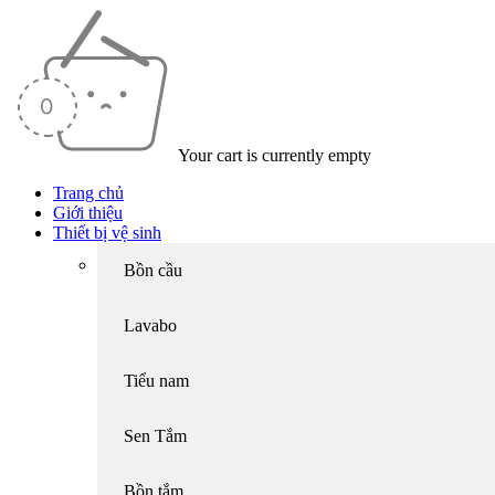
Your cart is currently empty
Trang chủ
Giới thiệu
Thiết bị vệ sinh
Bồn cầu
Lavabo
Tiểu nam
Sen Tắm
Bồn tắm