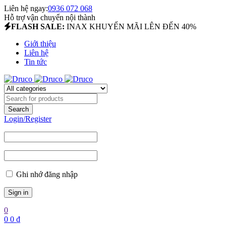
Liên hệ ngay:
0936 072 068
Hỗ trợ vận chuyển nội thành
FLASH SALE:
INAX KHUYẾN MÃI LÊN ĐẾN 40%
Giới thiệu
Liên hệ
Tin tức
Login/Register
Ghi nhớ đăng nhập
0
0
0
₫