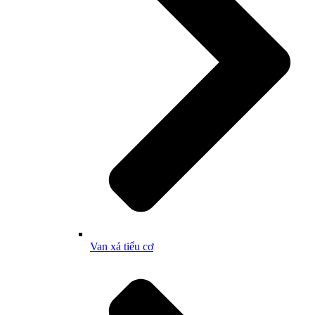
Van xả tiểu cơ