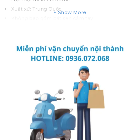
Xuất xứ: Trung Quốc
Show More
Không bao gồm bát sen cầm tay
Các tay sen cầm tay có thể kết
DGH104ZR, DGH108ZR , TBW01008A , TBW01010A , 
hợp:
Tính năng sen tắm nhiệt
độ TBW 01402B
TOTO
Thiết kế sang trọng
Lớp mạ bền vững với thời gian
Thân van bằng đồng thau
Bản vẽ vòi hoa sen tắm
TOTO TBW01402 B