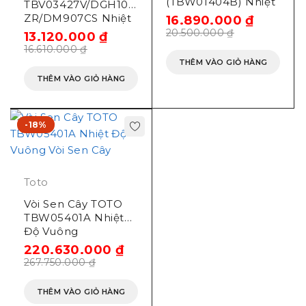
(TBW01404B) Nhiệt
TBV03427V/DGH108
Độ Massage
ZR/DM907CS Nhiệt
16.890.000
₫
Độ Nhật
20.500.000
₫
13.120.000
₫
16.610.000
₫
THÊM VÀO GIỎ HÀNG
THÊM VÀO GIỎ HÀNG
-18%
Toto
Vòi Sen Cây TOTO
TBW05401A Nhiệt
Độ Vuông
220.630.000
₫
267.750.000
₫
THÊM VÀO GIỎ HÀNG