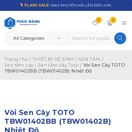
FLASH SALE:
INAX KHUYẾN MÃI LÊN ĐẾN 40%
0
0
Trang chủ
/
THIẾT BỊ VỆ SINH
/
SEN TẮM
/
Sen tắm cây
/
Sen tắm cây Toto
/
Vòi Sen Cây TOTO
TBW01402BB (TBW01402B) Nhiệt Độ
-18%
Vòi Sen Cây TOTO
TBW01402BB (TBW01402B)
Nhiệt Độ