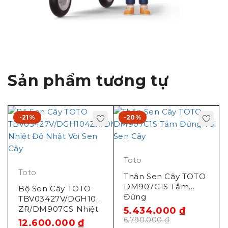
Sản phẩm tương tự
-21%
-20%
Toto
Toto
Thân Sen Cây TOTO
DM907C1S Tắm
Bộ Sen Cây TOTO
Đứng
TBV03427V/DGH104
ZR/DM907CS Nhiệt
5.434.000
₫
Độ Nhật
6.790.000
₫
12.600.000
₫