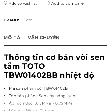
Add to wishlist
Add to compare
BRANDS:
Toto
MÔ TẢ
VẬN CHUYỂN
Thông tin cơ bản vòi sen
tắm TOTO
TBW01402BB
nhiệt độ
Mã sản phẩm cũ: TBW01402B
Tên sản phẩm: Sen cây nóng lạnh
Áp lực nước: 0.15MPa ~ 0.75MPa
Lớp mạ: Nickel Chrome