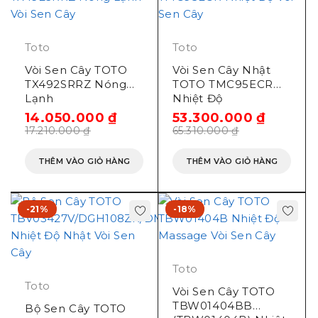
Toto
Toto
Vòi Sen Cây TOTO
Vòi Sen Cây Nhật
TX492SRRZ Nóng
TOTO TMC95ECR
Lạnh
Nhiệt Độ
14.050.000
₫
53.300.000
₫
17.210.000
₫
65.310.000
₫
THÊM VÀO GIỎ HÀNG
THÊM VÀO GIỎ HÀNG
-21%
-18%
Toto
Toto
Vòi Sen Cây TOTO
TBW01404BB
Bộ Sen Cây TOTO