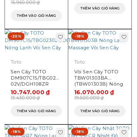
15.960.000
₫
Video giới thiệu sen cây nhiệt độ
THÊM VÀO GIỎ HÀNG
THÊM VÀO GIỎ HÀNG
Toto TBW 01402 B
-20%
-18%
Toto
Toto
Sen Cây TOTO
Vòi Sen Cây TOTO
DM907C1S/TBG023
TBW01303BA
02V/DGH108ZR
(TBW01303B) Nóng
Nóng Lạnh
Lạnh Massage
10.747.000
₫
16.070.000
₫
13.430.000
₫
19.500.000
₫
THÊM VÀO GIỎ HÀNG
THÊM VÀO GIỎ HÀNG
-18%
-18%