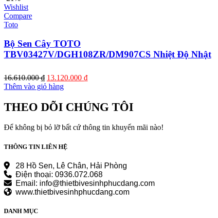
Wishlist
Compare
Toto
Bộ Sen Cây TOTO
TBV03427V/DGH108ZR/DM907CS Nhiệt Độ Nhật
Giá
Giá
16.610.000
₫
13.120.000
₫
gốc
hiện
Thêm vào giỏ hàng
là:
tại
16.610.000 ₫.
là:
THEO DÕI CHÚNG TÔI
13.120.000 ₫.
Để không bị bỏ lỡ bất cứ thông tin khuyến mãi nào!
THÔNG TIN LIÊN HỆ
28 Hồ Sen, Lê Chân, Hải Phòng
Điện thoại: 0936.072.068
Email: info@thietbivesinhphucdang.com
www.thietbivesinhphucdang.com
DANH MỤC