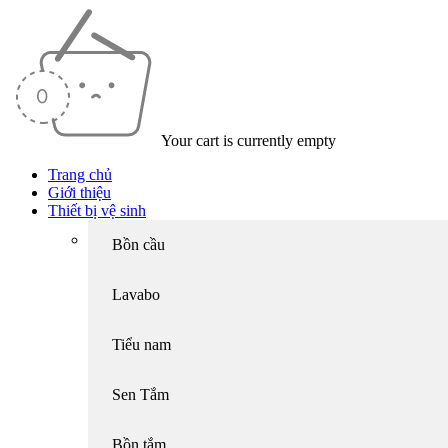
Your cart is currently empty
Trang chủ
Giới thiệu
Thiết bị vệ sinh
Bồn cầu
Lavabo
Tiểu nam
Sen Tắm
Bồn tắm