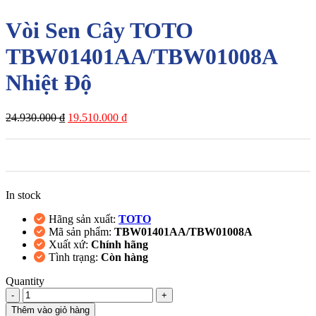
Vòi Sen Cây TOTO
TBW01401AA/TBW01008A
Nhiệt Độ
Giá
Giá
24.930.000
₫
19.510.000
₫
gốc
hiện
là:
tại
24.930.000 ₫.
là:
19.510.000 ₫.
In stock
Hãng sản xuất:
TOTO
Mã sản phẩm:
TBW01401AA/TBW01008A
Xuất xứ:
Chính hãng
Tình trạng:
Còn hàng
Quantity
Vòi
Sen
Thêm vào giỏ hàng