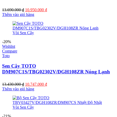
Giá
Giá
13.690.000
₫
10.950.000
₫
gốc
hiện
Thêm vào giỏ hàng
là:
tại
13.690.000 ₫.
là:
10.950.000 ₫.
-20%
Wishlist
Compare
Toto
Sen Cây TOTO
DM907C1S/TBG02302V/DGH108ZR Nóng Lạnh
Giá
Giá
13.430.000
₫
10.747.000
₫
gốc
hiện
Thêm vào giỏ hàng
là:
tại
13.430.000 ₫.
là:
10.747.000 ₫.
-21%