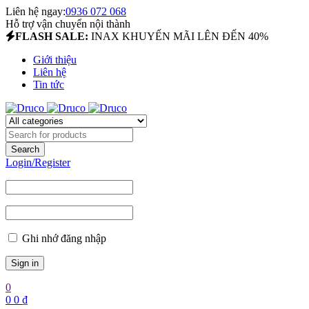
Liên hệ ngay:
0936 072 068
Hỗ trợ vận chuyển nội thành
FLASH SALE:
INAX KHUYẾN MÃI LÊN ĐẾN 40%
Giới thiệu
Liên hệ
Tin tức
Login/Register
Ghi nhớ đăng nhập
0
0
0
₫