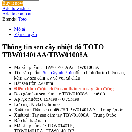
Cây
Buy it now
TOTO
Add to wishlist
TBW01401AA/TBW01008A
Add to compare
Nhiệt
Brands:
Toto
Độ
số
Mô tả
lượng
Vận chuyển
Thông tin sen cây nhiệt độ TOTO
TBW01401AA/TBW01008A
Mã sản phẩm : TBW01401AA/TBW01008A
Tên sản phẩm:
Sen cây nhiệt độ
điều chỉnh được chiều cao,
kèm tay sen cầm tay và vòi xả chậu
Bát sen tròn 220 mm
Điều chỉnh được chiều cao thân sen cây tắm đứng
Bao gồm bát sen cầm tay TBW01008A 1 chế độ
Áp lực nước: 0.15MPa ~ 0.75MPa
Lớp mạ: Nickel Chrome
Xuất xứ: Thân sen nhiệt độ TBW01401AA – Trung Quốc
Xuất xứ: Tay sen cầm tay TBW01008A – Trung Quốc
Bảo hành: 2 năm
Mã sản phẩm cũ: TBW01401B,
TBW01401BA, TBW01401BB