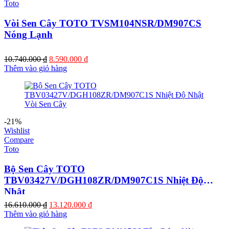
Toto
Vòi Sen Cây TOTO TVSM104NSR/DM907CS
Nóng Lạnh
Giá
Giá
10.740.000
₫
8.590.000
₫
gốc
hiện
Thêm vào giỏ hàng
là:
tại
10.740.000 ₫.
là:
8.590.000 ₫.
-21%
Wishlist
Compare
Toto
Bộ Sen Cây TOTO
TBV03427V/DGH108ZR/DM907C1S Nhiệt Độ
Nhật
Giá
Giá
16.610.000
₫
13.120.000
₫
gốc
hiện
Thêm vào giỏ hàng
là:
tại