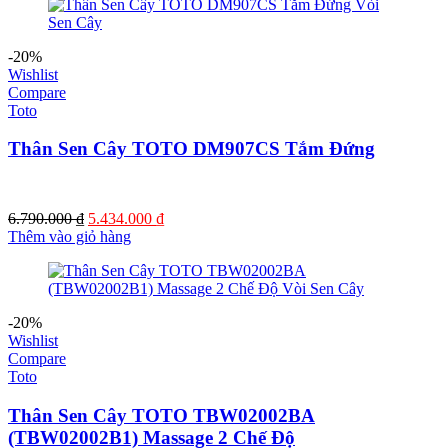
16.610.000 ₫.
là:
13.120.000 ₫.
-20%
Wishlist
Compare
Toto
Thân Sen Cây TOTO DM907CS Tắm Đứng
Giá
Giá
6.790.000
₫
5.434.000
₫
gốc
hiện
Thêm vào giỏ hàng
là:
tại
6.790.000 ₫.
là:
5.434.000 ₫.
-20%
Wishlist
Compare
Toto
Thân Sen Cây TOTO TBW02002BA
(TBW02002B1) Massage 2 Chế Độ