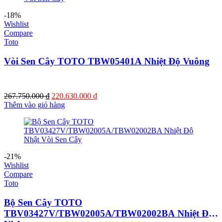
-18%
Wishlist
Compare
Toto
Vòi Sen Cây TOTO TBW05401A Nhiệt Độ Vuông
Giá
Giá
267.750.000
₫
220.630.000
₫
gốc
hiện
Thêm vào giỏ hàng
là:
tại
267.750.000 ₫.
là:
220.630.000 ₫.
-21%
Wishlist
Compare
Toto
Bộ Sen Cây TOTO
TBV03427V/TBW02005A/TBW02002BA Nhiệt Độ