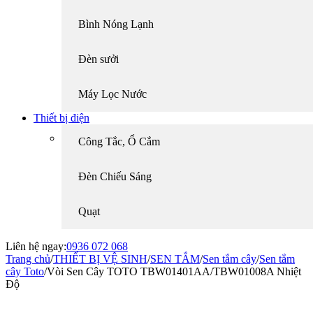
Bình Nóng Lạnh
Đèn sưởi
Máy Lọc Nước
Thiết bị điện
Công Tắc, Ổ Cắm
Đèn Chiếu Sáng
Quạt
Liên hệ ngay:
0936 072 068
Trang chủ
/
THIẾT BỊ VỆ SINH
/
SEN TẮM
/
Sen tắm cây
/
Sen tắm
cây Toto
/
Vòi Sen Cây TOTO TBW01401AA/TBW01008A Nhiệt
Độ
-22%