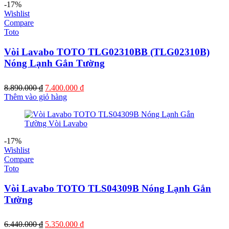
-17%
Wishlist
Compare
Toto
Vòi Lavabo TOTO TLG02310BB (TLG02310B)
Nóng Lạnh Gắn Tường
Giá
Giá
8.890.000
₫
7.400.000
₫
gốc
hiện
Thêm vào giỏ hàng
là:
tại
8.890.000 ₫.
là:
7.400.000 ₫.
-17%
Wishlist
Compare
Toto
Vòi Lavabo TOTO TLS04309B Nóng Lạnh Gắn
Tường
Giá
Giá
6.440.000
₫
5.350.000
₫