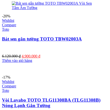
15.530.000 ₫.
là:
12.790.000 ₫.
-20%
Wishlist
Compare
Toto
Bát sen gắn tường TOTO TBW02003A
Giá
Giá
6.120.000
₫
4.900.000
₫
gốc
hiện
Thêm vào giỏ hàng
là:
tại
6.120.000 ₫.
là:
4.900.000 ₫.
-17%
Wishlist
Compare
Toto
Vòi Lavabo TOTO TLG11308BA (TLG11308B)
Nóng Lạnh Gắn Tường