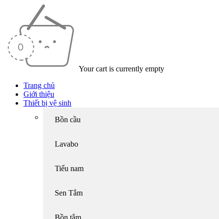
Your cart is currently empty
Trang chủ
Giới thiệu
Thiết bị vệ sinh
Bồn cầu
Lavabo
Tiểu nam
Sen Tắm
Bồn tắm