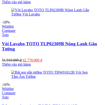
gốc
hiện
Thêm vào giỏ hàng
là:
tại
6.440.000 ₫.
là:
5.350.000 ₫.
-18%
Wishlist
Compare
Toto
Vòi Lavabo TOTO TLP02309B Nóng Lạnh Gắn
Tường
Giá
Giá
51.910.000
₫
42.770.000
₫
gốc
hiện
Thêm vào giỏ hàng
là:
tại
51.910.000 ₫.
là:
42.770.000 ₫.
-16%
Wishlist
Compare
Toto