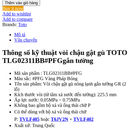
Lavabo
Thêm vào giỏ hàng
TOTO
Buy it now
TLG02311BB#PFG
Add to wishlist
Nóng
Add to compare
Lạnh
Brands:
Toto
Gắn
Tường
Mô tả
vàng
Vận chuyển
Pháp
Bóng
Thông số kỹ thuật vòi chậu gật gù TOTO
số
TLG02311BB#PFGgắn tường
lượng
Mã sản phẩm : TLG02311BB#PFG
Màu sắc: #PFG Vàng Pháp Bóng
Tên sản phẩm: Vòi chậu gật gù nóng lạnh gắn tường GR (2
lỗ)
Kích thước vòi (từ tâm xả nước đến tường): 225.5 mm
Áp lực nước: 0.05MPa ~ 0.75MPa
Không bao gồm bộ xả và ống thải chữ P
Có thể dùng với bộ xả và ống thải chữ
P:
TVLF405
hoặc
T6JV2N
+
TVLF402
Xuất xứ: Trung Quốc