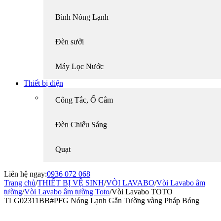
Bình Nóng Lạnh
Đèn sưởi
Máy Lọc Nước
Thiết bị điện
Công Tắc, Ổ Cắm
Đèn Chiếu Sáng
Quạt
Liên hệ ngay:
0936 072 068
Trang chủ
/
THIẾT BỊ VỆ SINH
/
VÒI LAVABO
/
Vòi Lavabo âm
tường
/
Vòi Lavabo âm tường Toto
/
Vòi Lavabo TOTO
TLG02311BB#PFG Nóng Lạnh Gắn Tường vàng Pháp Bóng