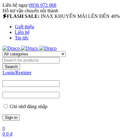
Liên hệ ngay:
0936 072 068
Hỗ trợ vận chuyển nội thành
FLASH SALE:
INAX KHUYẾN MÃI LÊN ĐẾN 40%
Giới thiệu
Liên hệ
Tin tức
Login/Register
Ghi nhớ đăng nhập
0
0
0
₫