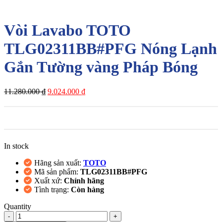
-20%
Vòi Lavabo TOTO
TLG02311BB#PFG Nóng Lạnh
Gắn Tường vàng Pháp Bóng
Giá
Giá
11.280.000
₫
9.024.000
₫
gốc
hiện
là:
tại
11.280.000 ₫.
là:
9.024.000 ₫.
In stock
Hãng sản xuất:
TOTO
Mã sản phẩm:
TLG02311BB#PFG
Xuất xứ:
Chính hãng
Tình trạng:
Còn hàng
Quantity
Vòi