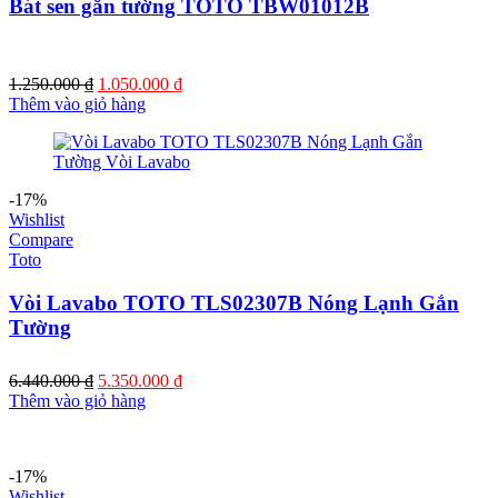
Bát sen gắn tường TOTO TBW01012B
Giá
Giá
1.250.000
₫
1.050.000
₫
gốc
hiện
Thêm vào giỏ hàng
là:
tại
1.250.000 ₫.
là:
1.050.000 ₫.
-17%
Wishlist
Compare
Toto
Vòi Lavabo TOTO TLS02307B Nóng Lạnh Gắn
Tường
Giá
Giá
6.440.000
₫
5.350.000
₫
gốc
hiện
Thêm vào giỏ hàng
là:
tại
6.440.000 ₫.
là:
5.350.000 ₫.
-17%
Wishlist