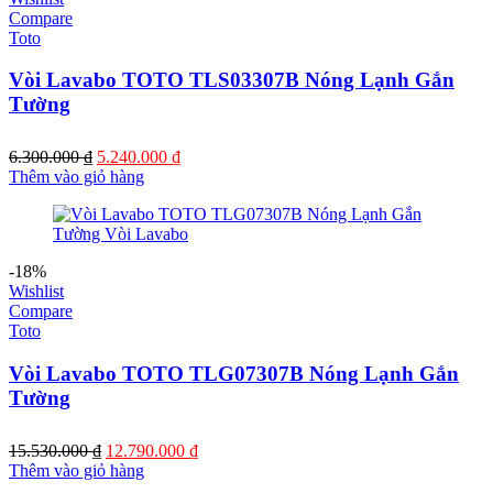
Compare
Toto
Vòi Lavabo TOTO TLS03307B Nóng Lạnh Gắn
Tường
Giá
Giá
6.300.000
₫
5.240.000
₫
gốc
hiện
Thêm vào giỏ hàng
là:
tại
6.300.000 ₫.
là:
5.240.000 ₫.
-18%
Wishlist
Compare
Toto
Vòi Lavabo TOTO TLG07307B Nóng Lạnh Gắn
Tường
Giá
Giá
15.530.000
₫
12.790.000
₫
gốc
hiện
Thêm vào giỏ hàng
là:
tại