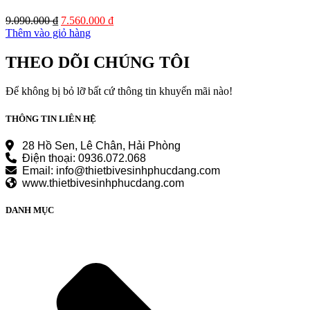
Giá
Giá
9.090.000
₫
7.560.000
₫
gốc
hiện
Thêm vào giỏ hàng
là:
tại
9.090.000 ₫.
là:
THEO DÕI CHÚNG TÔI
7.560.000 ₫.
Để không bị bỏ lỡ bất cứ thông tin khuyến mãi nào!
THÔNG TIN LIÊN HỆ
28 Hồ Sen, Lê Chân, Hải Phòng
Điện thoại: 0936.072.068
Email: info@thietbivesinhphucdang.com
www.thietbivesinhphucdang.com
DANH MỤC