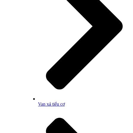
Van xả tiểu cơ