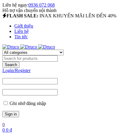
Liên hệ ngay:
0936 072 068
Hỗ trợ vận chuyển nội thành
FLASH SALE:
INAX KHUYẾN MÃI LÊN ĐẾN 40%
Giới thiệu
Liên hệ
Tin tức
Login/Register
Ghi nhớ đăng nhập
0
0
0
₫