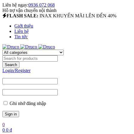
Liên hệ ngay:
0936 072 068
Hỗ trợ vận chuyển nội thành
FLASH SALE:
INAX KHUYẾN MÃI LÊN ĐẾN 40%
Giới thiệu
Liên hệ
Tin tức
Login/Register
Ghi nhớ đăng nhập
0
0
0
₫