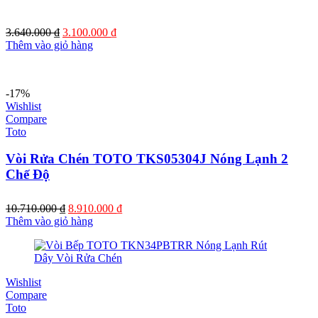
Giá
Giá
3.640.000
₫
3.100.000
₫
gốc
hiện
Thêm vào giỏ hàng
là:
tại
3.640.000 ₫.
là:
3.100.000 ₫.
-17%
Wishlist
Compare
Toto
Vòi Rửa Chén TOTO TKS05304J Nóng Lạnh 2
Chế Độ
Giá
Giá
10.710.000
₫
8.910.000
₫
gốc
hiện
Thêm vào giỏ hàng
là:
tại
10.710.000 ₫.
là:
8.910.000 ₫.
Wishlist
Compare
Toto