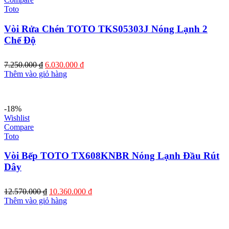
Toto
Vòi Rửa Chén TOTO TKS05303J Nóng Lạnh 2
Chế Độ
Giá
Giá
7.250.000
₫
6.030.000
₫
gốc
hiện
Thêm vào giỏ hàng
là:
tại
7.250.000 ₫.
là:
6.030.000 ₫.
-18%
Wishlist
Compare
Toto
Vòi Bếp TOTO TX608KNBR Nóng Lạnh Đầu Rút
Dây
Giá
Giá
12.570.000
₫
10.360.000
₫
gốc
hiện
Thêm vào giỏ hàng
là:
tại
12.570.000 ₫.
là:
10.360.000 ₫.