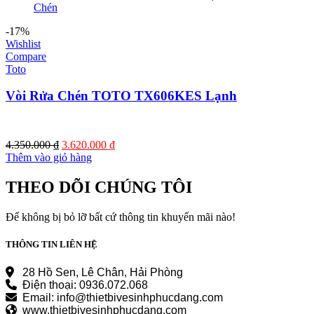
-17%
Wishlist
Compare
Toto
Vòi Rửa Chén TOTO TX606KES Lạnh
Giá
Giá
4.350.000
₫
3.620.000
₫
gốc
hiện
Thêm vào giỏ hàng
là:
tại
4.350.000 ₫.
là:
THEO DÕI CHÚNG TÔI
3.620.000 ₫.
Để không bị bỏ lỡ bất cứ thông tin khuyến mãi nào!
THÔNG TIN LIÊN HỆ
28 Hồ Sen, Lê Chân, Hải Phòng
Điện thoại: 0936.072.068
Email: info@thietbivesinhphucdang.com
www.thietbivesinhphucdang.com