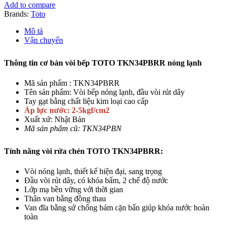
Nóng
Add to compare
Lạnh
Brands:
Toto
Rút
Dây
Mô tả
số
Vận chuyển
lượng
Thông tin cơ bản vòi bếp TOTO TKN34PBRR
​ nóng lạnh
Mã sản phẩm : TKN34PBRR
Tên sản phẩm: Vòi bếp nóng lạnh, đầu vòi rút dây
Tay gạt bằng chất liệu kim loại cao cấp
Áp lực nước: 2-5kgf/cm2
Xuất xứ: Nhật Bản
Mã sản phẩm cũ: TKN34PBN
Tính năng vòi rửa chén TOTO TKN34PBRR:
Vòi nóng lạnh, thiết kế hiện đại, sang trọng
Đầu vòi rút dây, có khóa bấm, 2 chế độ nước
Lớp mạ bền vững với thời gian
Thân van bằng đồng thau
Van đĩa bằng sứ chống bám cặn bẩn giúp khóa nước hoàn
toàn