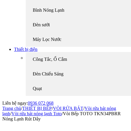
Bình Nóng Lạnh
Đèn sưởi
Máy Lọc Nước
Thiết bị điện
Công Tắc, Ổ Cắm
Đèn Chiếu Sáng
Quạt
Liên hệ ngay:
0936 072 068
Trang chủ
/
THIẾT BỊ BẾP
/
VÒI RỬA BÁT
/
Vòi rửa bát nóng
lạnh
/
Vòi rửa bát nóng lạnh Toto
/
Vòi Bếp TOTO TKN34PBRR
Nóng Lạnh Rút Dây
-18%