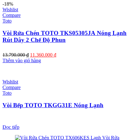
-18%
Wishlist
Compare
Toto
Vòi Rửa Chén TOTO TKS05305JA Nóng Lạnh
Rút Dây 2 Chế Độ Phun
Giá
Giá
13.790.000
₫
11.360.000
₫
gốc
hiện
Thêm vào giỏ hàng
là:
tại
13.790.000 ₫.
là:
11.360.000 ₫.
Wishlist
Compare
Toto
Vòi Bếp TOTO TKGG31E Nóng Lạnh
Đọc tiếp