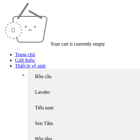
Your cart is currently empty
Trang chủ
Giới thiệu
Thiết bị vệ sinh
Bồn cầu
Lavabo
Tiểu nam
Sen Tắm
Bồn tắm