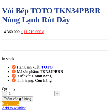
Vòi Bếp TOTO TKN34PBRR
Nóng Lạnh Rút Dây
Giá
Giá
14.360.000
₫
11.710.000
₫
gốc
hiện
là:
tại
14.360.000 ₫.
là:
11.710.000 ₫.
In stock
Hãng sản xuất:
TOTO
Mã sản phẩm:
TKN34PBRR
Xuất xứ:
Chính hãng
Tình trạng:
Còn hàng
Quantity
Vòi
Bếp
Thêm vào giỏ hàng
TOTO
Buy it now
TKN34PBRR
Add to wishlist