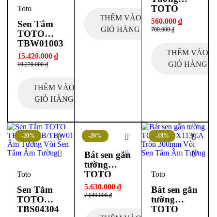
TOTO
Toto
TBW01014
THÊM VÀO
560.000
₫
Sen Tắm
B
GIỎ HÀNG
700.000
₫
TOTO
TBW01003
A
THÊM VÀO
15.420.000
₫
TBG11304
GIỎ HÀNG
19.270.000
₫
V
TBW01008
THÊM VÀO
A
GIỎ HÀNG
TBW01015
B
TBW01014
B Âm
-20%
-20%
-18%
Tường
Toto
Bát sen gắn
tường
TOTO
Toto
Toto
TBW02004
5.630.000
₫
Sen Tắm
Bát sen gắn
A 2 Chế Độ
7.040.000
₫
TOTO
tường
TBS04304
TOTO