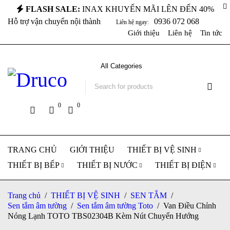
FLASH SALE:
INAX KHUYẾN MÃI LÊN ĐẾN 40%
Hỗ trợ vận chuyển nội thành
0936 072 068
Liên hệ ngay:
Giới thiệu
Liên hệ
Tin tức
0
0
TRANG CHỦ
GIỚI THIỆU
THIẾT BỊ VỆ SINH
THIẾT BỊ BẾP
THIẾT BỊ NƯỚC
THIẾT BỊ ĐIỆN
Trang chủ
/
THIẾT BỊ VỆ SINH
/
SEN TẮM
/
Sen tắm âm tường
/
Sen tắm âm tường Toto
/
Van Điều Chỉnh
Nóng Lạnh TOTO TBS02304B Kèm Nút Chuyển Hướng