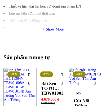
Thiết kế hiện đại hài hòa với dòng sản phẩm LN
Lớp mạ bền vững với thời gian
Thân van bằng đồng thau
Van đĩa bằng sứ chống bám cặn bẩn giúp khóa nước hoàn
Show More
toàn
Bản vẽ kỹ thuật van gật gù
TBS012304B nòng lạnh TOTO
Sản phẩm tương tự
-20%
-17%
-20%
Toto
Bát Sen
TOTO
TBW01003
Toto
B1A Gắn
4.670.000
₫
Cút Nối
Trần
5.610.000
₫
Tường