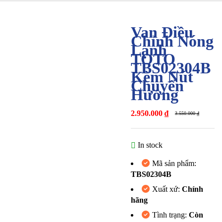
Van Điều
Chỉnh Nóng
-17%
Lạnh
TOTO
TBS02304B
Kèm Nút
Chuyển
Hướng
2.950.000
₫
3.550.000
₫
In stock
Mã sản phẩm:
TBS02304B
Xuất xứ:
Chính
hãng
Tình trạng:
Còn