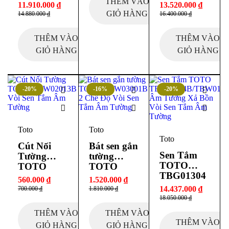
B/TBW010
DBX113C
THÊM VÀO
11.910.000
₫
13.520.000
₫
04A/TBW0
A Tròn
GIỎ HÀNG
14.880.000
₫
16.400.000
₫
1010A Âm
300mm
Tường
THÊM VÀO
THÊM VÀO
GIỎ HÀNG
GIỎ HÀNG
-20%
-16%
-20%
Toto
Toto
Toto
Cút Nối
Bát sen gắn
Sen Tắm
Tường
tường
TOTO
TOTO
TOTO
TBG01304
TBW02013
TBW03001
560.000
₫
1.520.000
₫
BA/TBW01
B
B 2 Chế Độ
14.437.000
₫
700.000
₫
1.810.000
₫
004A/TBG
18.050.000
₫
01001B
THÊM VÀO
THÊM VÀO
Âm Tường
THÊM VÀO
GIỎ HÀNG
GIỎ HÀNG
Xả Bồn