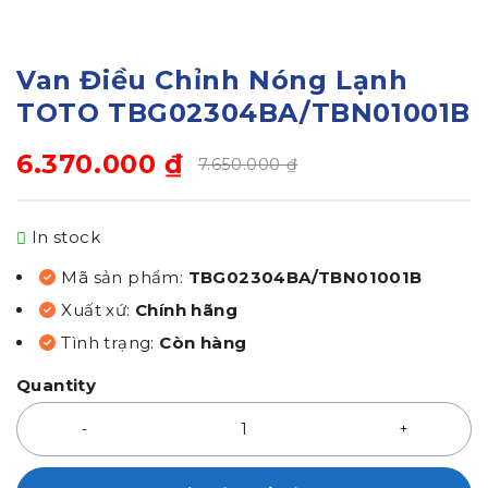
Van Điều Chỉnh Nóng Lạnh
TOTO TBG02304BA/TBN01001B
6.370.000
₫
7.650.000
₫
In stock
Mã sản phẩm:
TBG02304BA/TBN01001B
Xuất xứ:
Chính hãng
Tình trạng:
Còn hàng
Quantity