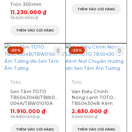
TBW02013B Âm
Tròn 300mm
Tường
THÊM VÀO GIỎ HÀNG
11.230.000
₫
13.620.000
₫
THÊM VÀO GIỎ HÀNG
-20%
-20%
Toto
Toto
Sen Tắm TOTO
Van Điều Chỉnh
TBS04304B/TBW01
Nóng Lạnh TOTO
004A/TBW01010A
TBS04304B Kèm
Âm Tường
Nút Chuyển Hướng
11.910.000
₫
2.830.000
₫
14.880.000
₫
3.540.000
₫
THÊM VÀO GIỎ HÀNG
THÊM VÀO GIỎ HÀNG