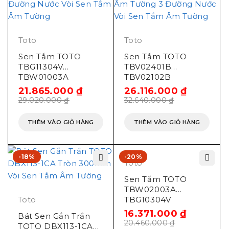
Thiết kế hiện đại hài hòa với dòng sản phẩm GR
Lớp mạ bền vững với thời gian
Toto
Toto
Thân van bằng đồng thau
Sen Tắm TOTO
Sen Tắm TOTO
TBG11304V
TBV02401B
Van đĩa bằng sứ chống bám cặn bẩn giúp khóa
TBW01003A
TBV02102B
nước hoàn toàn
TBW01008A
TBW02004A
21.865.000
₫
26.116.000
₫
TBG11001B
TBW02006A
29.020.000
₫
32.640.000
₫
Bản vẽ van điều chỉnh
TBV01103B Âm
TBW02012B
Tường 3 Đường
TBG02001B Âm
nóng lạnh
THÊM VÀO GIỎ HÀNG
THÊM VÀO GIỎ HÀNG
Nước
Tường 3 Đường
Nước
TBG02304B/TBN01001B T
-18%
-20%
Toto
Sen Tắm TOTO
TBW02003A
Toto
TBG10304V
TBW02005A
16.371.000
₫
Bát Sen Gắn Trần
TBW02011B
20.460.000
₫
TOTO DBX113-1CA