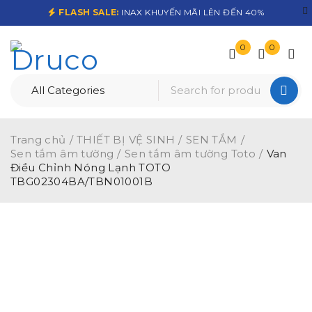
FLASH SALE:
INAX KHUYẾN MÃI LÊN ĐẾN 40%
0
0
Trang chủ
/
THIẾT BỊ VỆ SINH
/
SEN TẮM
/
Sen tắm âm tường
/
Sen tắm âm tường Toto
/
Van
Điều Chỉnh Nóng Lạnh TOTO
TBG02304BA/TBN01001B
-17%