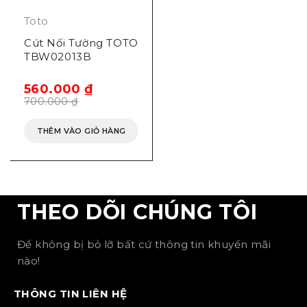
Toto
Cút Nối Tường TOTO
TBW02013B
560.000
₫
700.000
₫
THÊM VÀO GIỎ HÀNG
THEO DÕI CHÚNG TÔI
Để không bị bỏ lỡ bất cứ thông tin khuyến mãi
nào!
THÔNG TIN LIÊN HỆ