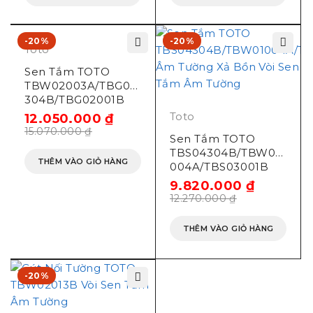
-20%
-20%
Toto
Sen Tắm TOTO
TBW02003A/TBG04
304B/TBG02001B
Âm Tường
Toto
12.050.000
₫
15.070.000
₫
Sen Tắm TOTO
TBS04304B/TBW01
THÊM VÀO GIỎ HÀNG
004A/TBS03001B
Âm Tường Xả Bồn
9.820.000
₫
12.270.000
₫
THÊM VÀO GIỎ HÀNG
-20%