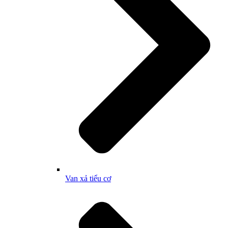
Van xả tiểu cơ