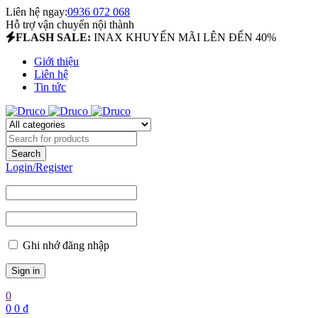
Liên hệ ngay:
0936 072 068
Hỗ trợ vận chuyển nội thành
FLASH SALE:
INAX KHUYẾN MÃI LÊN ĐẾN 40%
Giới thiệu
Liên hệ
Tin tức
Login/Register
Ghi nhớ đăng nhập
0
0
0
₫