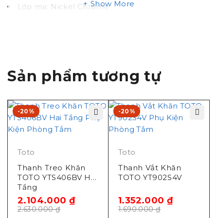
Show More
Lớp mạ: Nickel Chrome
Xuất xứ: Trung Quốc
Tính năng thanh treo
khăn YT406S6 TOTO
Sản phẩm tương tự
Thiết kế hiện đại sang trọng từ bộ phụ kiện L –
Loại tròn
-20%
-20%
Lớp mạ bền vững với thời gian
Dể vệ sinh
Bản vẽ thanh vắt khăn
Toto
Toto
Thanh Treo Khăn
Thanh Vắt Khăn
TOTO YT406
TOTO YTS406BV Hai
TOTO YT902S4V
Tầng
2.104.000
₫
1.352.000
₫
2.630.000
₫
1.690.000
₫