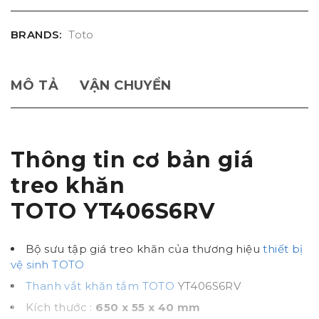
BRANDS:
Toto
MÔ TẢ
VẬN CHUYỂN
Thông tin cơ bản giá
treo khăn
TOTO YT406S6RV
Bộ sưu tập giá treo khăn của thương hiệu
thiết bị
vệ sinh TOTO
Thanh vắt khăn tắm TOTO
YT406S6RV
Kích thước :
650 x 55 x 40 mm