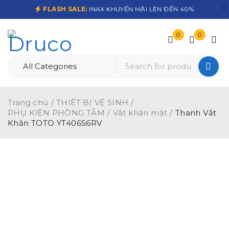
FLASH SALE:
INAX KHUYẾN MÃI LÊN ĐẾN 40%
0
0
Trang chủ
/
THIẾT BỊ VỆ SINH
/
PHỤ KIỆN PHÒNG TẮM
/
Vắt khăn mặt
/
Thanh Vắt
Khăn TOTO YT406S6RV
-20%