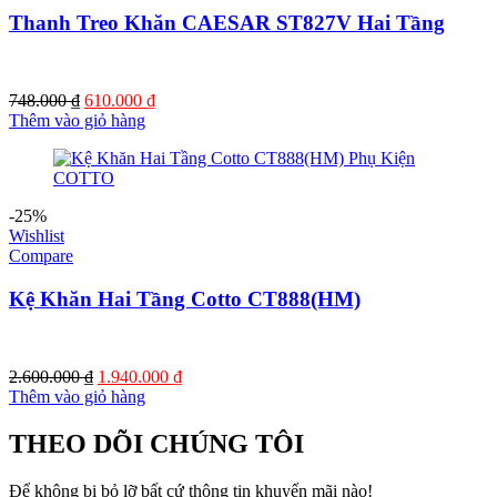
Thanh Treo Khăn CAESAR ST827V Hai Tầng
Giá
Giá
748.000
₫
610.000
₫
gốc
hiện
Thêm vào giỏ hàng
là:
tại
748.000 ₫.
là:
610.000 ₫.
-25%
Wishlist
Compare
Kệ Khăn Hai Tầng Cotto CT888(HM)
Giá
Giá
2.600.000
₫
1.940.000
₫
gốc
hiện
Thêm vào giỏ hàng
là:
tại
2.600.000 ₫.
là:
THEO DÕI CHÚNG TÔI
1.940.000 ₫.
Để không bị bỏ lỡ bất cứ thông tin khuyến mãi nào!