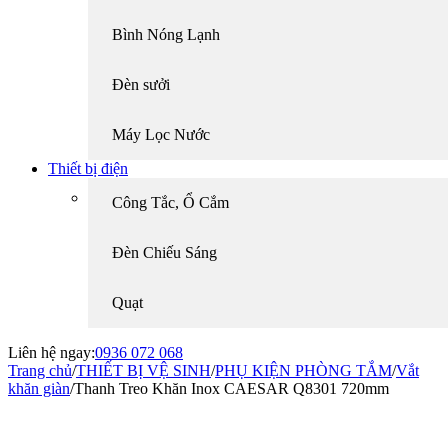
Bình Nóng Lạnh
Đèn sưởi
Máy Lọc Nước
Thiết bị điện
Công Tắc, Ổ Cắm
Đèn Chiếu Sáng
Quạt
Liên hệ ngay:
0936 072 068
Trang chủ
/
THIẾT BỊ VỆ SINH
/
PHỤ KIỆN PHÒNG TẮM
/
Vắt
khăn giàn
/
Thanh Treo Khăn Inox CAESAR Q8301 720mm
-23%