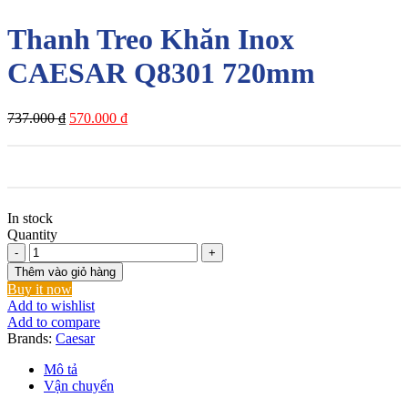
Thanh Treo Khăn Inox
CAESAR Q8301 720mm
Giá
Giá
737.000
₫
570.000
₫
gốc
hiện
là:
tại
737.000 ₫.
là:
570.000 ₫.
In stock
Quantity
Thanh
Treo
Thêm vào giỏ hàng
Khăn
Buy it now
Inox
Add to wishlist
CAESAR
Add to compare
Q8301
Brands:
Caesar
720mm
số
Mô tả
lượng
Vận chuyển