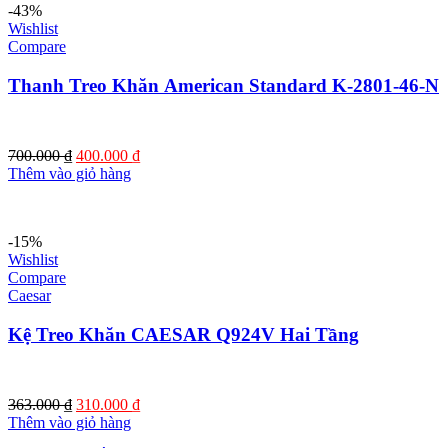
-43%
Wishlist
Compare
Thanh Treo Khăn American Standard K-2801-46-N
Giá
Giá
700.000
₫
400.000
₫
gốc
hiện
Thêm vào giỏ hàng
là:
tại
700.000 ₫.
là:
400.000 ₫.
-15%
Wishlist
Compare
Caesar
Kệ Treo Khăn CAESAR Q924V Hai Tầng
Giá
Giá
363.000
₫
310.000
₫
gốc
hiện
Thêm vào giỏ hàng
là:
tại