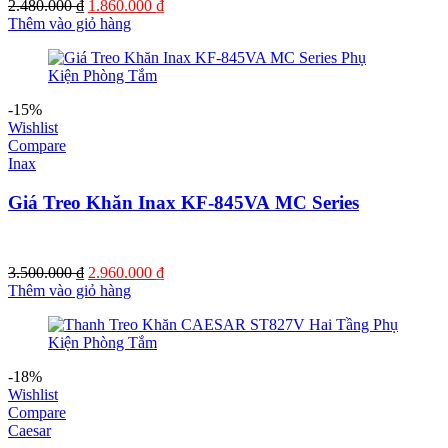
Giá
Giá
2.480.000
₫
1.860.000
₫
gốc
hiện
Thêm vào giỏ hàng
là:
tại
2.480.000 ₫.
là:
1.860.000 ₫.
-15%
Wishlist
Compare
Inax
Giá Treo Khăn Inax KF-845VA MC Series
Giá
Giá
3.500.000
₫
2.960.000
₫
gốc
hiện
Thêm vào giỏ hàng
là:
tại
3.500.000 ₫.
là:
2.960.000 ₫.
-18%
Wishlist
Compare
Caesar