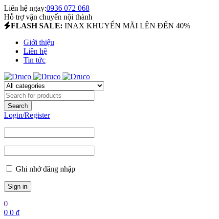
Liên hệ ngay:
0936 072 068
Hỗ trợ vận chuyển nội thành
FLASH SALE:
INAX KHUYẾN MÃI LÊN ĐẾN 40%
Giới thiệu
Liên hệ
Tin tức
Login/Register
Ghi nhớ đăng nhập
0
0
0
₫