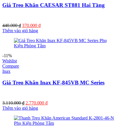
Giá Treo Khăn CAESAR ST881 Hai Tầng
Giá
Giá
440.000
₫
370.000
₫
gốc
hiện
Thêm vào giỏ hàng
là:
tại
440.000 ₫.
là:
370.000 ₫.
-11%
Wishlist
Compare
Inax
Giá Treo Khăn Inax KF-845VB MC Series
Giá
Giá
3.110.000
₫
2.770.000
₫
gốc
hiện
Thêm vào giỏ hàng
là:
tại
3.110.000 ₫.
là:
2.770.000 ₫.