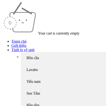
Your cart is currently empty
Trang chủ
Giới thiệu
Thiết bị vệ sinh
Bồn cầu
Lavabo
Tiểu nam
Sen Tắm
Bồn tắm