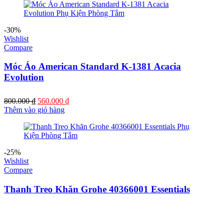
363.000 ₫.
là:
310.000 ₫.
-30%
Wishlist
Compare
Móc Áo American Standard K-1381 Acacia
Evolution
Giá
Giá
800.000
₫
560.000
₫
gốc
hiện
Thêm vào giỏ hàng
là:
tại
800.000 ₫.
là:
560.000 ₫.
-25%
Wishlist
Compare
Thanh Treo Khăn Grohe 40366001 Essentials