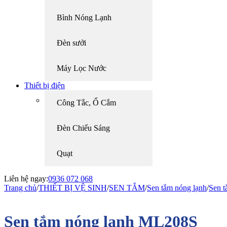
Bình Nóng Lạnh
Đèn sưởi
Máy Lọc Nước
Thiết bị điện
Công Tắc, Ổ Cắm
Đèn Chiếu Sáng
Quạt
Liên hệ ngay:
0936 072 068
Trang chủ
/
THIẾT BỊ VỆ SINH
/
SEN TẮM
/
Sen tắm nóng lạnh
/
Sen t
Sen tắm nóng lạnh ML208S