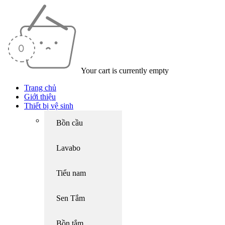
Your cart is currently empty
Trang chủ
Giới thiệu
Thiết bị vệ sinh
Bồn cầu
Lavabo
Tiểu nam
Sen Tắm
Bồn tắm