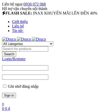
Liên hệ ngay:
0936 072 068
Hỗ trợ vận chuyển nội thành
FLASH SALE:
INAX KHUYẾN MÃI LÊN ĐẾN 40%
Giới thiệu
Liên hệ
Tin tức
Login/Register
Ghi nhớ đăng nhập
0
0
0
₫