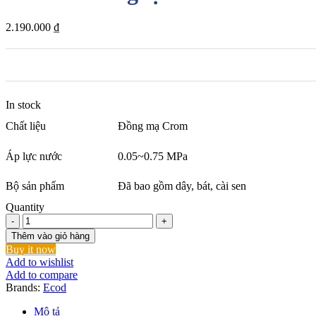
2.190.000
₫
In stock
Chất liệu
Đồng mạ Crom
Áp lực nước
0.05~0.75 MPa
Bộ sản phẩm
Đã bao gồm dây, bát, cài sen
Quantity
Sen
tắm
Thêm vào giỏ hàng
nóng
Buy it now
lạnh
Add to wishlist
ML208S
Add to compare
số
Brands:
Ecod
lượng
Mô tả