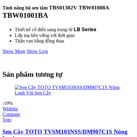
TBS01302V TBW01008A
Tính năng bộ sen tắm
TBW01001BA
LB Series
Thiết kế cổ điển sang trọng từ
Lớp mạ bền vững với thời gian
Thân van bằng đồng thau
Show More
Show Less
Sản phẩm tương tự
-19%
Wishlist
Compare
Toto
Sen Cây TOTO TVSM103NSS/DM907C1S Nóng