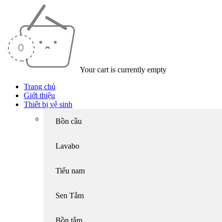
Your cart is currently empty
Trang chủ
Giới thiệu
Thiết bị vệ sinh
Bồn cầu
Lavabo
Tiểu nam
Sen Tắm
Bồn tắm