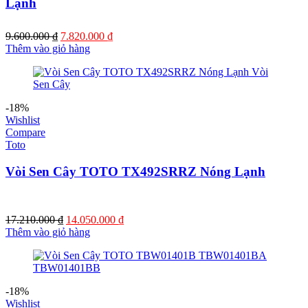
Lạnh
Giá
Giá
9.600.000
₫
7.820.000
₫
gốc
hiện
Thêm vào giỏ hàng
là:
tại
9.600.000 ₫.
là:
7.820.000 ₫.
-18%
Wishlist
Compare
Toto
Vòi Sen Cây TOTO TX492SRRZ Nóng Lạnh
Giá
Giá
17.210.000
₫
14.050.000
₫
gốc
hiện
Thêm vào giỏ hàng
là:
tại
17.210.000 ₫.
là:
14.050.000 ₫.
-18%
Wishlist