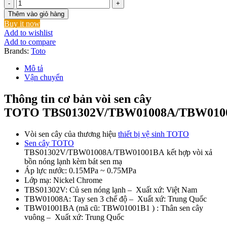
Sen
Cây
Thêm vào giỏ hàng
TOTO
Buy it now
TBS01302V/TBW01008A/TBW01001BA
Add to wishlist
Nóng
Add to compare
Lạnh
Brands:
Toto
số
lượng
Mô tả
Vận chuyển
Thông tin cơ bản vòi sen cây
TOTO TBS01302V/TBW01008A/TBW010
Vòi sen cây của thương hiệu
thiết bị vệ sinh TOTO
Sen cây TOTO
TBS01302V/TBW01008A/TBW01001BA kết hợp vòi xả
bồn nóng lạnh kèm bát sen mạ
Áp lực nước: 0.15MPa ~ 0.75MPa
Lớp mạ: Nickel Chrome
TBS01302V: Củ sen nóng lạnh – Xuất xứ: Việt Nam
TBW01008A: Tay sen 3 chế độ – Xuất xứ: Trung Quốc
TBW01001BA (mã cũ: TBW01001B1 ) : Thân sen cây
vuông – Xuất xứ: Trung Quốc