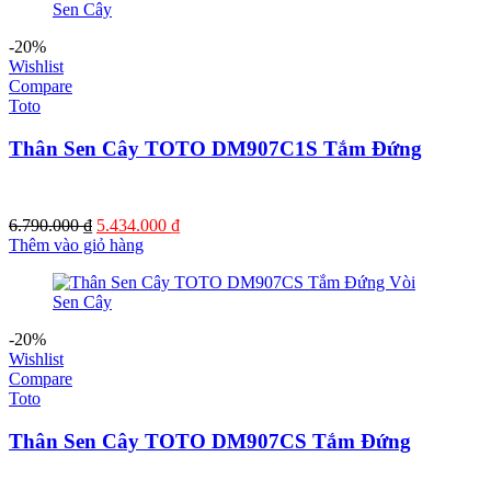
14.810.000 ₫.
-20%
Wishlist
Compare
Toto
Thân Sen Cây TOTO DM907C1S Tắm Đứng
Giá
Giá
6.790.000
₫
5.434.000
₫
gốc
hiện
Thêm vào giỏ hàng
là:
tại
6.790.000 ₫.
là:
5.434.000 ₫.
-20%
Wishlist
Compare
Toto
Thân Sen Cây TOTO DM907CS Tắm Đứng