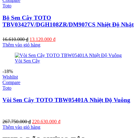
Compare
Toto
Bộ Sen Cây TOTO
TBV03427V/DGH108ZR/DM907CS Nhiệt Độ Nhật
Giá
Giá
16.610.000
₫
13.120.000
₫
gốc
hiện
Thêm vào giỏ hàng
là:
tại
16.610.000 ₫.
là:
13.120.000 ₫.
-18%
Wishlist
Compare
Toto
Vòi Sen Cây TOTO TBW05401A Nhiệt Độ Vuông
Giá
Giá
267.750.000
₫
220.630.000
₫
gốc
hiện
Thêm vào giỏ hàng
là:
tại
267.750.000 ₫.
là: