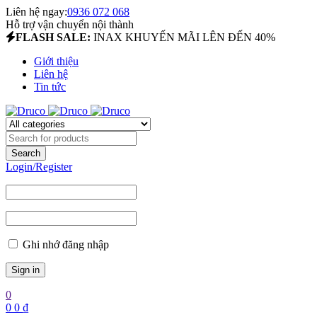
Liên hệ ngay:
0936 072 068
Hỗ trợ vận chuyển nội thành
FLASH SALE:
INAX KHUYẾN MÃI LÊN ĐẾN 40%
Giới thiệu
Liên hệ
Tin tức
Login/Register
Ghi nhớ đăng nhập
0
0
0
₫