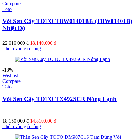
Compare
Toto
Vòi Sen Cây TOTO TBW01401BB (TBW01401B)
Nhiệt Độ
Giá
Giá
22.010.000
₫
18.140.000
₫
gốc
hiện
Thêm vào giỏ hàng
là:
tại
22.010.000 ₫.
là:
18.140.000 ₫.
-18%
Wishlist
Compare
Toto
Vòi Sen Cây TOTO TX492SCR Nóng Lạnh
Giá
Giá
18.150.000
₫
14.810.000
₫
gốc
hiện
Thêm vào giỏ hàng
là:
tại
18.150.000 ₫.
là: