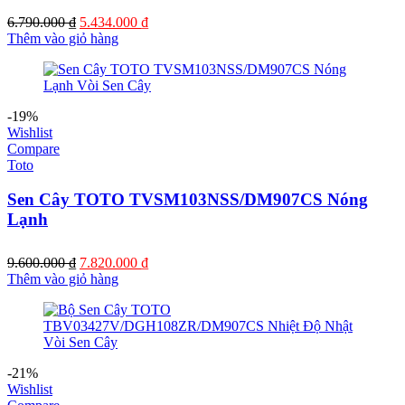
Giá
Giá
6.790.000
₫
5.434.000
₫
gốc
hiện
Thêm vào giỏ hàng
là:
tại
6.790.000 ₫.
là:
5.434.000 ₫.
-19%
Wishlist
Compare
Toto
Sen Cây TOTO TVSM103NSS/DM907CS Nóng
Lạnh
Giá
Giá
9.600.000
₫
7.820.000
₫
gốc
hiện
Thêm vào giỏ hàng
là:
tại
9.600.000 ₫.
là:
7.820.000 ₫.
-21%
Wishlist