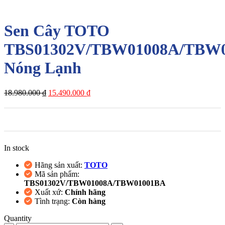
-18%
Sen Cây TOTO
TBS01302V/TBW01008A/TBW
Nóng Lạnh
Giá
Giá
18.980.000
₫
15.490.000
₫
gốc
hiện
là:
tại
18.980.000 ₫.
là:
15.490.000 ₫.
In stock
Hãng sản xuất:
TOTO
Mã sản phẩm:
TBS01302V/TBW01008A/TBW01001BA
Xuất xứ:
Chính hãng
Tình trạng:
Còn hàng
Quantity