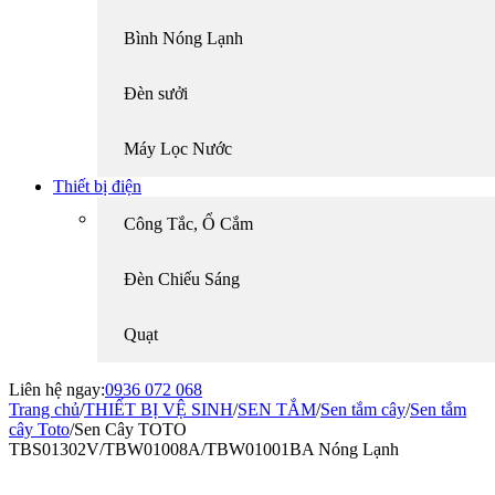
Bình Nóng Lạnh
Đèn sưởi
Máy Lọc Nước
Thiết bị điện
Công Tắc, Ổ Cắm
Đèn Chiếu Sáng
Quạt
Liên hệ ngay:
0936 072 068
Trang chủ
/
THIẾT BỊ VỆ SINH
/
SEN TẮM
/
Sen tắm cây
/
Sen tắm
cây Toto
/
Sen Cây TOTO
TBS01302V/TBW01008A/TBW01001BA Nóng Lạnh