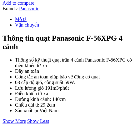
Trần
Add to compare
4
Brands:
Panasonic
Cánh
Màu
Mô tả
Đen
Vận chuyển
số
lượng
Thông tin quạt Panasonic F‑56XPG 4
cánh
Thông số kỹ thuật quạt trần 4 cánh Panasonic F‑56XPG có
điều khiển từ xa
Dây an toàn
Công tắc an toàn giúp bảo vệ động cơ quạt
03 cấp độ gió, công suất 59W.
Lưu lượng gió 191m3/phút
Điều khiển từ xa
Đường kính cánh: 140cm
Chiều dài ti: 29.2cm
Sản xuất tại Việt Nam.
Show More
Show Less