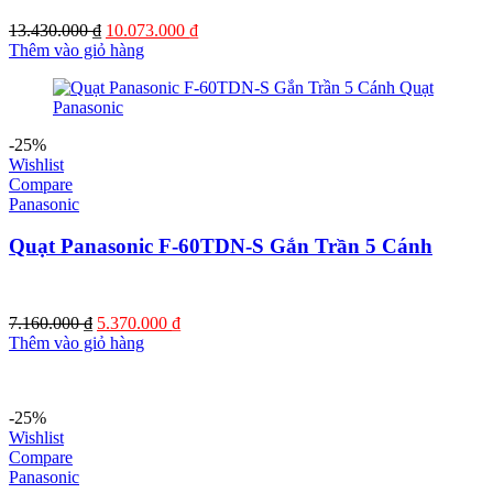
Giá
Giá
13.430.000
₫
10.073.000
₫
gốc
hiện
Thêm vào giỏ hàng
là:
tại
13.430.000 ₫.
là:
10.073.000 ₫.
-25%
Wishlist
Compare
Panasonic
Quạt Panasonic F-60TDN-S Gắn Trần 5 Cánh
Giá
Giá
7.160.000
₫
5.370.000
₫
gốc
hiện
Thêm vào giỏ hàng
là:
tại
7.160.000 ₫.
là:
5.370.000 ₫.
-25%
Wishlist
Compare
Panasonic