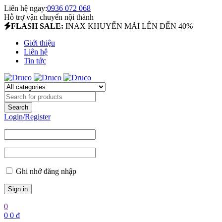
Liên hệ ngay:
0936 072 068
Hỗ trợ vận chuyển nội thành
FLASH SALE:
INAX KHUYẾN MÃI LÊN ĐẾN 40%
Giới thiệu
Liên hệ
Tin tức
Login/Register
Ghi nhớ đăng nhập
0
0
0
₫