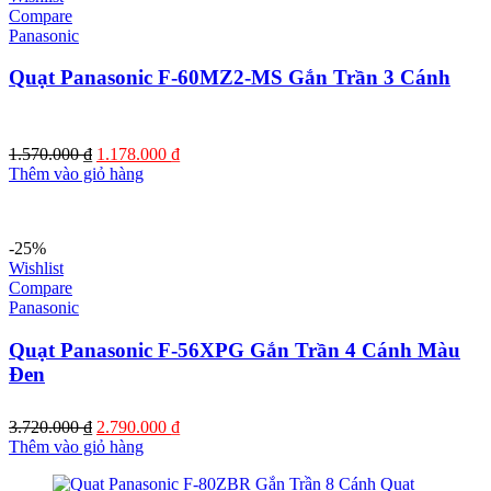
Compare
Panasonic
Quạt Panasonic F-60MZ2-MS Gắn Trần 3 Cánh
Giá
Giá
1.570.000
₫
1.178.000
₫
gốc
hiện
Thêm vào giỏ hàng
là:
tại
1.570.000 ₫.
là:
1.178.000 ₫.
-25%
Wishlist
Compare
Panasonic
Quạt Panasonic F-56XPG Gắn Trần 4 Cánh Màu
Đen
Giá
Giá
3.720.000
₫
2.790.000
₫
gốc
hiện
Thêm vào giỏ hàng
là:
tại
3.720.000 ₫.
là: