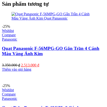
Sản phẩm tương tự
-25%
Wishlist
Compare
Panasonic
Quạt Panasonic F-56MPG-GO Gắn Trần 4 Cánh
Màu Vàng Ánh Kim
Giá
Giá
3.350.000
₫
2.513.000
₫
gốc
hiện
Thêm vào giỏ hàng
là:
tại
3.350.000 ₫.
là:
2.513.000 ₫.
-25%
Wishlist
Compare
Panasonic