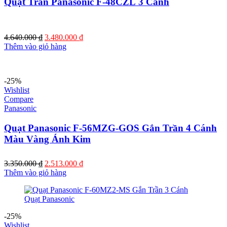
Quạt Trần Panasonic F-48CZL 3 Cánh
Giá
Giá
4.640.000
₫
3.480.000
₫
gốc
hiện
Thêm vào giỏ hàng
là:
tại
4.640.000 ₫.
là:
3.480.000 ₫.
-25%
Wishlist
Compare
Panasonic
Quạt Panasonic F-56MZG-GOS Gắn Trần 4 Cánh
Màu Vàng Ánh Kim
Giá
Giá
3.350.000
₫
2.513.000
₫
gốc
hiện
Thêm vào giỏ hàng
là:
tại
3.350.000 ₫.
là:
2.513.000 ₫.
-25%
Wishlist