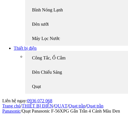
Bình Nóng Lạnh
Đèn sưởi
Máy Lọc Nước
Thiết bị điện
Công Tắc, Ổ Cắm
Đèn Chiếu Sáng
Quạt
Liên hệ ngay:
0936 072 068
Trang chủ
/
THIẾT BỊ ĐIỆN
/
QUẠT
/
Quạt trần
/
Quạt trần
Panasonic
/
Quạt Panasonic F‑56XPG Gắn Trần 4 Cánh Màu Đen
-30%