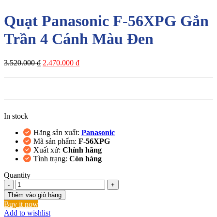
Quạt Panasonic F‑56XPG Gắn
Trần 4 Cánh Màu Đen
Giá
Giá
3.520.000
₫
2.470.000
₫
gốc
hiện
là:
tại
3.520.000 ₫.
là:
2.470.000 ₫.
In stock
Hãng sản xuất:
Panasonic
Mã sản phẩm:
F‑56XPG
Xuất xứ:
Chính hãng
Tình trạng:
Còn hàng
Quantity
Quạt
Panasonic
Thêm vào giỏ hàng
F‑56XPG
Buy it now
Gắn
Add to wishlist