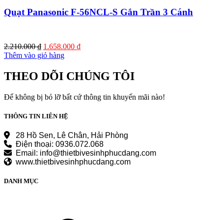
Quạt Panasonic F-56NCL-S Gắn Trần 3 Cánh
Giá
Giá
2.210.000
₫
1.658.000
₫
gốc
hiện
Thêm vào giỏ hàng
là:
tại
2.210.000 ₫.
là:
THEO DÕI CHÚNG TÔI
1.658.000 ₫.
Để không bị bỏ lỡ bất cứ thông tin khuyến mãi nào!
THÔNG TIN LIÊN HỆ
28 Hồ Sen, Lê Chân, Hải Phòng
Điện thoại: 0936.072.068
Email: info@thietbivesinhphucdang.com
www.thietbivesinhphucdang.com
DANH MỤC