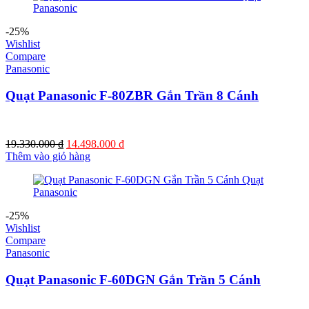
2.790.000 ₫.
-25%
Wishlist
Compare
Panasonic
Quạt Panasonic F-80ZBR Gắn Trần 8 Cánh
Giá
Giá
19.330.000
₫
14.498.000
₫
gốc
hiện
Thêm vào giỏ hàng
là:
tại
19.330.000 ₫.
là:
14.498.000 ₫.
-25%
Wishlist
Compare
Panasonic
Quạt Panasonic F-60DGN Gắn Trần 5 Cánh