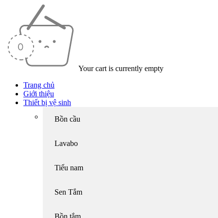
Your cart is currently empty
Trang chủ
Giới thiệu
Thiết bị vệ sinh
Bồn cầu
Lavabo
Tiểu nam
Sen Tắm
Bồn tắm