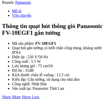
Gắn
Brands:
Panasonic
Tường
số
Mô tả
lượng
Vận chuyển
Thông tin quạt hút thông gió Panasonic
FV-10EGF1 gắn tường
Mã sản phầm:
FV-10EGF1
Quạt hút gắn tường có lưới chắn công trùng, kháng nước
IPX4
Điện áp : 220 V/50 Hz
Công suất : 5.5 W
Lưu lượng gió : 75 cm3/h
Độ ồn : 31dB
Kích thước chừa lỗ vuông : 13.5 cm
Kiểu lắp: Gắn tường, sử dụng cho nhà tắm
Công nghệ: Nhật Bản
Sản xuất tại: Panasonic Thái Lan
Show More
Show Less