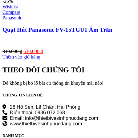
-25%
Wishlist
Compare
Panasonic
Quạt Hút Panasonic FV-15TGU1 Âm Trần
Giá
Giá
840.000
₫
630.000
₫
gốc
hiện
Thêm vào giỏ hàng
là:
tại
840.000 ₫.
là:
THEO DÕI CHÚNG TÔI
630.000 ₫.
Để không bị bỏ lỡ bất cứ thông tin khuyến mãi nào!
THÔNG TIN LIÊN HỆ
28 Hồ Sen, Lê Chân, Hải Phòng
Điện thoại: 0936.072.068
Email: info@thietbivesinhphucdang.com
www.thietbivesinhphucdang.com
DANH MỤC