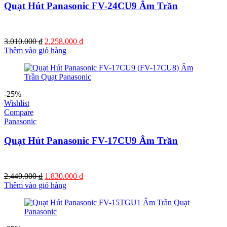
Quạt Hút Panasonic FV-24CU9 Âm Trần
Giá
Giá
3.010.000
₫
2.258.000
₫
gốc
hiện
Thêm vào giỏ hàng
là:
tại
3.010.000 ₫.
là:
2.258.000 ₫.
-25%
Wishlist
Compare
Panasonic
Quạt Hút Panasonic FV-17CU9 Âm Trần
Giá
Giá
2.440.000
₫
1.830.000
₫
gốc
hiện
Thêm vào giỏ hàng
là:
tại
2.440.000 ₫.
là:
1.830.000 ₫.