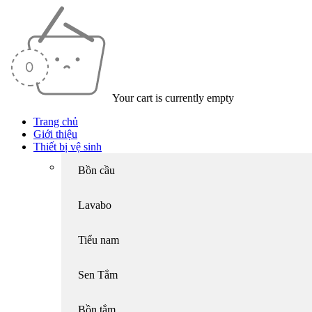
Your cart is currently empty
Trang chủ
Giới thiệu
Thiết bị vệ sinh
Bồn cầu
Lavabo
Tiểu nam
Sen Tắm
Bồn tắm