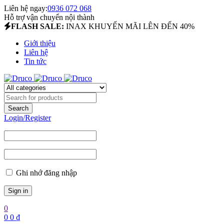
Liên hệ ngay:
0936 072 068
Hỗ trợ vận chuyển nội thành
FLASH SALE:
INAX KHUYẾN MÃI LÊN ĐẾN 40%
Giới thiệu
Liên hệ
Tin tức
Login/Register
Ghi nhớ đăng nhập
0
0
0
₫