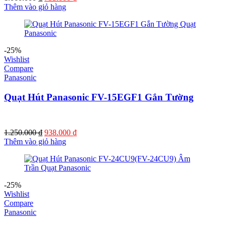
gốc
hiện
Thêm vào giỏ hàng
là:
tại
1.060.000 ₫.
là:
795.000 ₫.
-25%
Wishlist
Compare
Panasonic
Quạt Hút Panasonic FV-15EGF1 Gắn Tường
Giá
Giá
1.250.000
₫
938.000
₫
gốc
hiện
Thêm vào giỏ hàng
là:
tại
1.250.000 ₫.
là:
938.000 ₫.
-25%
Wishlist
Compare
Panasonic