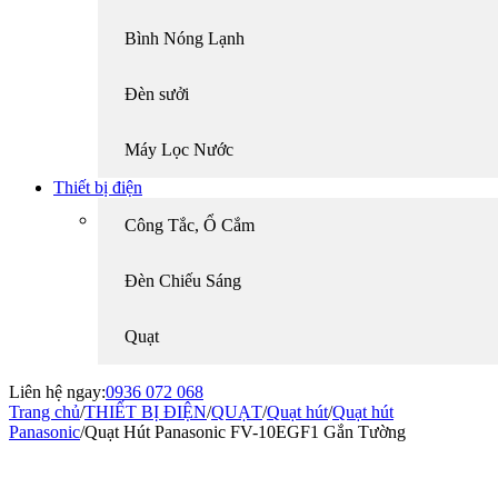
Bình Nóng Lạnh
Đèn sưởi
Máy Lọc Nước
Thiết bị điện
Công Tắc, Ổ Cắm
Đèn Chiếu Sáng
Quạt
Liên hệ ngay:
0936 072 068
Trang chủ
/
THIẾT BỊ ĐIỆN
/
QUẠT
/
Quạt hút
/
Quạt hút
Panasonic
/
Quạt Hút Panasonic FV-10EGF1 Gắn Tường
-25%