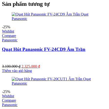
Sản phẩm tương tự
-25%
Wishlist
Compare
Panasonic
Quạt Hút Panasonic FV-24CD9 Âm Trần
Giá
Giá
3.100.000
₫
2.325.000
₫
gốc
hiện
Thêm vào giỏ hàng
là:
tại
3.100.000 ₫.
là:
2.325.000 ₫.
-25%
Wishlist
Compare
Panasonic