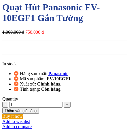
Quạt Hút Panasonic FV-
10EGF1 Gắn Tường
Giá
Giá
1.000.000
₫
750.000
₫
gốc
hiện
là:
tại
1.000.000 ₫.
là:
750.000 ₫.
In stock
Hãng sản xuất:
Panasonic
Mã sản phẩm:
FV-10EGF1
Xuất xứ:
Chính hãng
Tình trạng:
Còn hàng
Quantity
Quạt
Hút
Thêm vào giỏ hàng
Panasonic
Buy it now
FV-
Add to wishlist
10EGF1
Add to compare