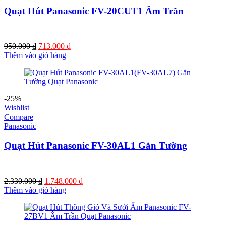
Quạt Hút Panasonic FV-20CUT1 Âm Trần
Giá
Giá
950.000
₫
713.000
₫
gốc
hiện
Thêm vào giỏ hàng
là:
tại
950.000 ₫.
là:
713.000 ₫.
-25%
Wishlist
Compare
Panasonic
Quạt Hút Panasonic FV-30AL1 Gắn Tường
Giá
Giá
2.330.000
₫
1.748.000
₫
gốc
hiện
Thêm vào giỏ hàng
là:
tại
2.330.000 ₫.
là:
1.748.000 ₫.