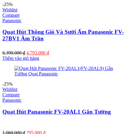
-25%
Wishlist
Compare
Panasonic
Quạt Hút Thông Gió Và Sưởi Ấm Panasonic FV-
27BV1 Âm Trần
Giá
Giá
6.390.000
₫
4.793.000
₫
gốc
hiện
Thêm vào giỏ hàng
là:
tại
6.390.000 ₫.
là:
4.793.000 ₫.
-25%
Wishlist
Compare
Panasonic
Quạt Hút Panasonic FV-20AL1 Gắn Tường
Giá
Giá
1.060.000
₫
795.000
₫