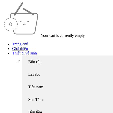
Your cart is currently empty
Trang chủ
Giới thiệu
Thiết bị vệ sinh
Bồn cầu
Lavabo
Tiểu nam
Sen Tắm
Bồn tắm