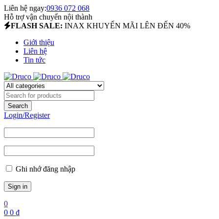
Liên hệ ngay:
0936 072 068
Hỗ trợ vận chuyển nội thành
FLASH SALE:
INAX KHUYẾN MÃI LÊN ĐẾN 40%
Giới thiệu
Liên hệ
Tin tức
Login/Register
Ghi nhớ đăng nhập
0
0
0
₫