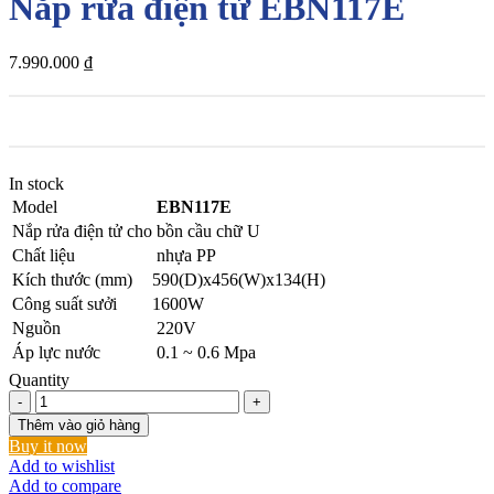
Nắp rửa điện tử EBN117E
7.990.000
₫
In stock
Model
EBN117E
Nắp rửa điện tử cho bồn cầu chữ U
Chất liệu
nhựa PP
Kích thước (mm)
590(D)x456(W)x134(H)
Công suất sưởi
1600W
Nguồn
220V
Áp lực nước
0.1 ~ 0.6 Mpa
Quantity
Nắp
rửa
Thêm vào giỏ hàng
điện
Buy it now
tử
Add to wishlist
EBN117E
Add to compare