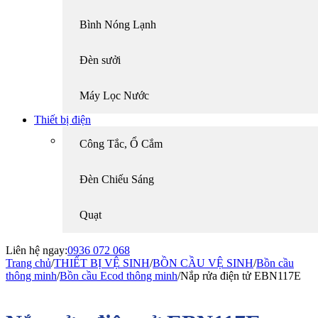
Bình Nóng Lạnh
Đèn sưởi
Máy Lọc Nước
Thiết bị điện
Công Tắc, Ổ Cắm
Đèn Chiếu Sáng
Quạt
Liên hệ ngay:
0936 072 068
Trang chủ
/
THIẾT BỊ VỆ SINH
/
BỒN CẦU VỆ SINH
/
Bồn cầu
thông minh
/
Bồn cầu Ecod thông minh
/
Nắp rửa điện tử EBN117E