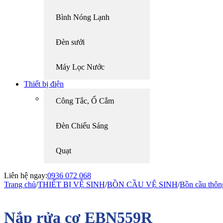
Bình Nóng Lạnh
Đèn sưởi
Máy Lọc Nước
Thiết bị điện
Công Tắc, Ổ Cắm
Đèn Chiếu Sáng
Quạt
Liên hệ ngay:
0936 072 068
Trang chủ
/
THIẾT BỊ VỆ SINH
/
BỒN CẦU VỆ SINH
/
Bồn cầu thôn
Nắp rửa cơ EBN559R