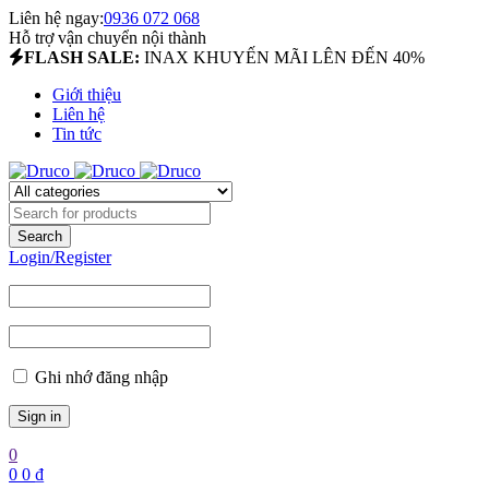
Liên hệ ngay:
0936 072 068
Hỗ trợ vận chuyển nội thành
FLASH SALE:
INAX KHUYẾN MÃI LÊN ĐẾN 40%
Giới thiệu
Liên hệ
Tin tức
Login/Register
Ghi nhớ đăng nhập
0
0
0
₫