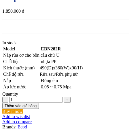
1.850.000
₫
In stock
Model
EBN282R
Nắp rửa cơ cho bồn cầu chữ U
Chất liệu
nhựa PP
Kích thước (mm)
490(D)x360(W)x90(H)
Chế độ rửa
Rửa sau/Rửa phụ nữ
Nắp
Đóng êm
Áp lực nước
0.05 ~ 0.75 Mpa
Quantity
Nắp
rửa
Thêm vào giỏ hàng
cơ
Buy it now
EBN559R
Add to wishlist
số
Add to compare
lượng
Brands:
Ecod