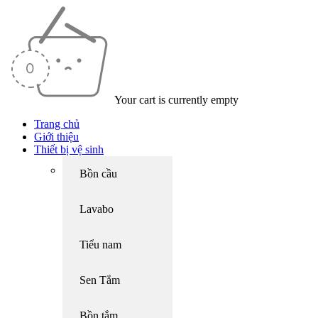
Your cart is currently empty
Trang chủ
Giới thiệu
Thiết bị vệ sinh
Bồn cầu
Lavabo
Tiểu nam
Sen Tắm
Bồn tắm