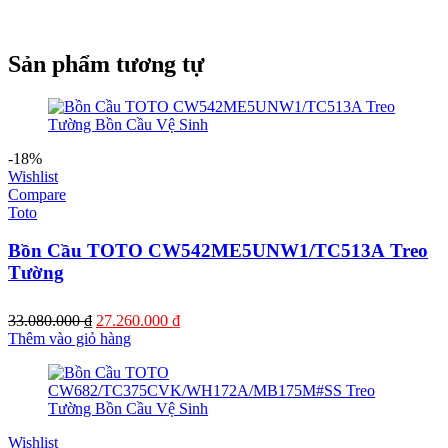
Sản phẩm tương tự
-18%
Wishlist
Compare
Toto
Bồn Cầu TOTO CW542ME5UNW1/TC513A Treo
Tường
Giá
Giá
33.080.000
₫
27.260.000
₫
gốc
hiện
Thêm vào giỏ hàng
là:
tại
33.080.000 ₫.
là:
27.260.000 ₫.
Wishlist