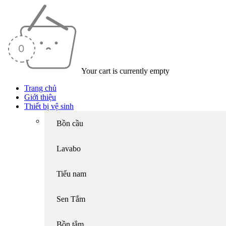
Your cart is currently empty
Trang chủ
Giới thiệu
Thiết bị vệ sinh
Bồn cầu
Lavabo
Tiểu nam
Sen Tắm
Bồn tắm