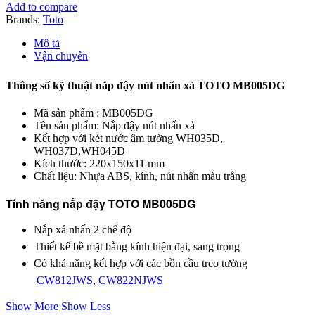
Xả
Add to compare
TOTO
Brands:
Toto
MB005DG
số
Mô tả
lượng
Vận chuyển
Thông số kỹ thuật nắp đậy nút nhấn xả TOTO MB005DG
Mã sản phẩm : MB005DG
Tên sản phẩm: Nắp đậy nút nhấn xả
Kết hợp với két nước âm tường
WH035D
,
WH037D,WH045D
Kích thước: 220x150x11 mm
Chất liệu: Nhựa ABS, kính, nút nhấn màu trắng
Tính năng nắp đậy TOTO
MB005DG
Nắp xả nhấn 2 chế độ
Thiết kế bề mặt bằng kính hiện đại, sang trọng
Có khả năng kết hợp với các bồn cầu treo tường
CW812JWS
,
CW822NJWS
Show More
Show Less