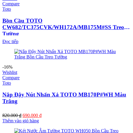
Compare
Toto
Bồn Cầu TOTO
CW682/TC375CVK/WH172A/MB175M#SS Treo
Tường
Đọc tiếp
-16%
Wishlist
Compare
Toto
Nắp Đậy Nút Nhấn Xả TOTO MB170P#WH Màu
Trắng
Giá
Giá
820.000
₫
690.000
₫
gốc
hiện
Thêm vào giỏ hàng
là:
tại
820.000 ₫.
là: