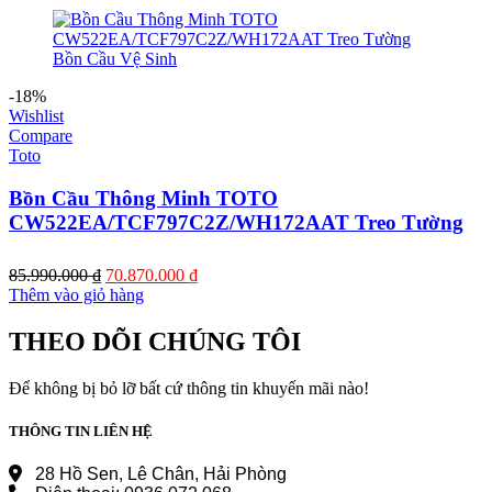
là:
tại
59.210.000 ₫.
là:
48.820.000 ₫.
-18%
Wishlist
Compare
Toto
Bồn Cầu Thông Minh TOTO
CW522EA/TCF797C2Z/WH172AAT Treo Tường
Giá
Giá
85.990.000
₫
70.870.000
₫
gốc
hiện
Thêm vào giỏ hàng
là:
tại
85.990.000 ₫.
là:
THEO DÕI CHÚNG TÔI
70.870.000 ₫.
Để không bị bỏ lỡ bất cứ thông tin khuyến mãi nào!
THÔNG TIN LIÊN HỆ
28 Hồ Sen, Lê Chân, Hải Phòng