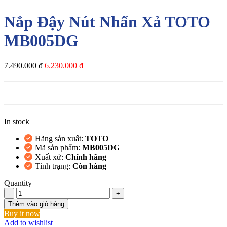
Nắp Đậy Nút Nhấn Xả TOTO
MB005DG
Giá
Giá
7.490.000
₫
6.230.000
₫
gốc
hiện
là:
tại
7.490.000 ₫.
là:
6.230.000 ₫.
In stock
Hãng sản xuất:
TOTO
Mã sản phẩm:
MB005DG
Xuất xứ:
Chính hãng
Tình trạng:
Còn hàng
Quantity
Nắp
Đậy
Thêm vào giỏ hàng
Nút
Buy it now
Nhấn
Add to wishlist