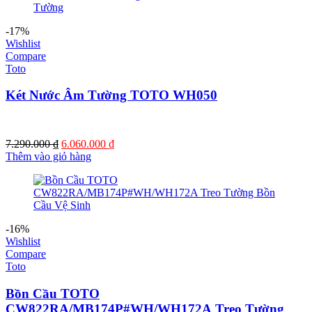
690.000 ₫.
-17%
Wishlist
Compare
Toto
Két Nước Âm Tường TOTO WH050
Giá
Giá
7.290.000
₫
6.060.000
₫
gốc
hiện
Thêm vào giỏ hàng
là:
tại
7.290.000 ₫.
là:
6.060.000 ₫.
-16%
Wishlist
Compare
Toto
Bồn Cầu TOTO
CW822RA/MB174P#WH/WH172A Treo Tường