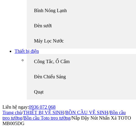
Bình Nóng Lạnh
Đèn sưởi
Máy Lọc Nước
Thiết bị điện
Công Tắc, Ổ Cắm
Đèn Chiếu Sáng
Quạt
Liên hệ ngay:
0936 072 068
Trang chủ
/
THIẾT BỊ VỆ SINH
/
BỒN CẦU VỆ SINH
/
Bồn cầu
treo tường
/
Bồn cầu Toto treo tường
/
Nắp Đậy Nút Nhấn Xả TOTO
MB005DG
-17%