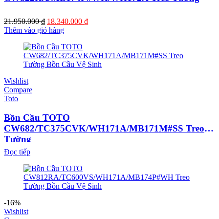
Giá
Giá
21.950.000
₫
18.340.000
₫
gốc
hiện
Thêm vào giỏ hàng
là:
tại
21.950.000 ₫.
là:
18.340.000 ₫.
Wishlist
Compare
Toto
Bồn Cầu TOTO
CW682/TC375CVK/WH171A/MB171M#SS Treo
Tường
Đọc tiếp
-16%
Wishlist