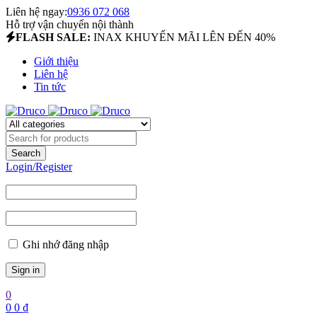
Liên hệ ngay:
0936 072 068
Hỗ trợ vận chuyển nội thành
FLASH SALE:
INAX KHUYẾN MÃI LÊN ĐẾN 40%
Giới thiệu
Liên hệ
Tin tức
Login/Register
Ghi nhớ đăng nhập
0
0
0
₫