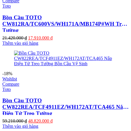
Compare
Toto
Bồn Cầu TOTO
CW812RA/TC600VS/WH171A/MB174P#WH Treo
Tường
Giá
Giá
21.420.000
₫
17.910.000
₫
gốc
hiện
Thêm vào giỏ hàng
là:
tại
21.420.000 ₫.
là:
17.910.000 ₫.
-18%
Wishlist
Compare
Toto
Bồn Cầu TOTO
CW822REA/TCF4911EZ/WH172AT/TCA465 Nắp
Điện Tử Treo Tường
Giá
Giá
59.210.000
₫
48.820.000
₫
gốc
hiện
Thêm vào giỏ hàng