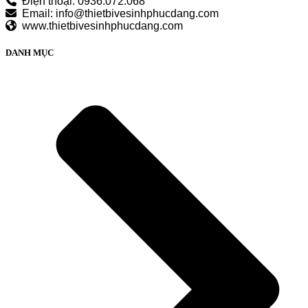
Điện thoại: 0936.072.068
Email: info@thietbivesinhphucdang.com
www.thietbivesinhphucdang.com
DANH MỤC