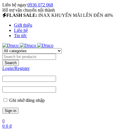
Liên hệ ngay:
0936 072 068
Hỗ trợ vận chuyển nội thành
FLASH SALE:
INAX KHUYẾN MÃI LÊN ĐẾN 40%
Giới thiệu
Liên hệ
Tin tức
Login/Register
Ghi nhớ đăng nhập
0
0
0
₫