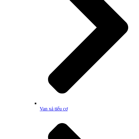
Van xả tiểu cơ