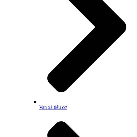
Van xả tiểu cơ