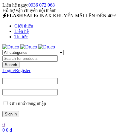
Liên hệ ngay:
0936 072 068
Hỗ trợ vận chuyển nội thành
FLASH SALE:
INAX KHUYẾN MÃI LÊN ĐẾN 40%
Giới thiệu
Liên hệ
Tin tức
Login/Register
Ghi nhớ đăng nhập
0
0
0
₫