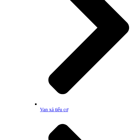
Van xả tiểu cơ