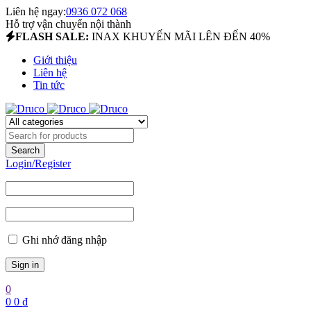
Liên hệ ngay:
0936 072 068
Hỗ trợ vận chuyển nội thành
FLASH SALE:
INAX KHUYẾN MÃI LÊN ĐẾN 40%
Giới thiệu
Liên hệ
Tin tức
Login/Register
Ghi nhớ đăng nhập
0
0
0
₫