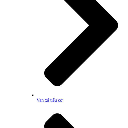
Van xả tiểu cơ