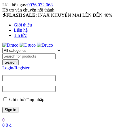
Liên hệ ngay:
0936 072 068
Hỗ trợ vận chuyển nội thành
FLASH SALE:
INAX KHUYẾN MÃI LÊN ĐẾN 40%
Giới thiệu
Liên hệ
Tin tức
Login/Register
Ghi nhớ đăng nhập
0
0
0
₫