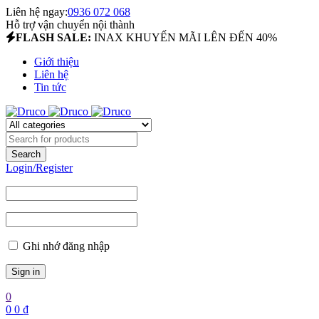
Liên hệ ngay:
0936 072 068
Hỗ trợ vận chuyển nội thành
FLASH SALE:
INAX KHUYẾN MÃI LÊN ĐẾN 40%
Giới thiệu
Liên hệ
Tin tức
Login/Register
Ghi nhớ đăng nhập
0
0
0
₫