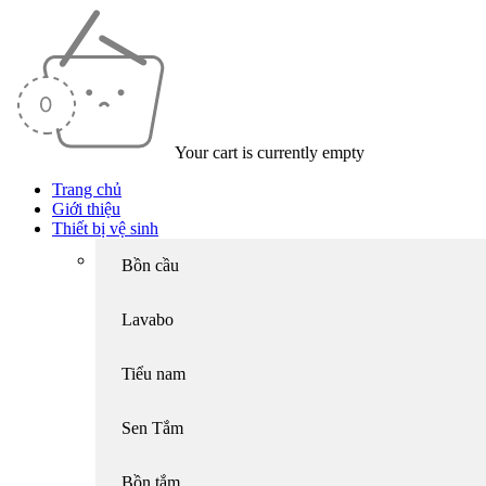
Your cart is currently empty
Trang chủ
Giới thiệu
Thiết bị vệ sinh
Bồn cầu
Lavabo
Tiểu nam
Sen Tắm
Bồn tắm