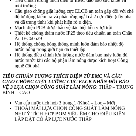
Tiêu chuẩn tương thích điện từ EMC đảo bảo sức khoẻ và
môi trường
Cầu giao chống giật lưỡng cực ELCB an toàn gấp đôi với chế
độ tự động kiểm tra và phản ứng ngắt cả 2 cực điện (dây pha
và dâ trung tính) khi phát hiện rò rỉ điện.
Mạch điện PCB được bảo vệ đặc biệt bền vượt trội
Thiết kế chống thấm nước IP25 theo tiêu chuẩn an toàn Châu
Âu IEC60529
Hệ thống chóng bỏng thông minh luôn đảm bảo nhiệt độ
nước nóng trong giới hạn đã thiết lập
Hệ thống điều chỉnh lưu lượng nước đảm bảo máy luôn đủ
nước trước khi các bộ phận làm nóng được kích hoạt Công
nghệ đột phá
TIÊU CHUẨN TƯƠNG THÍCH ĐIỆN TỪ EMC VÀ CẦU
GIAO CHỐNG GIẬT LƯỠNG CỰC ELCB NHÂN ĐÔI BẢO
VỆ 3 LỰA CHỌN CÔNG SUẤT LÀM NÓNG
: THẤP – TRUNG
BÌNH – CAO
Van cấp nước tích hợp 3 trong 1 (Khoá – Lọc – Mở)
THOẢI MÁI LỰA CHỌN CÔNG SUẤT LÀM NÓNG
NHƯ Ý TÍCH HỢP BƠM SIÊU ÊM CHO ĐIỀU KIỆN
LẮP ĐẶT CÓ ÁP LỰC NƯỚC THẤP