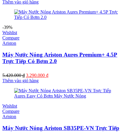
gốc
hiện
Thêm vào giỏ hàng
là:
tại
4.260.000 ₫.
là:
2.590.000 ₫.
-39%
Wishlist
Compare
Ariston
Máy Nước Nóng Ariston Aures Premium+ 4.5P
Trực Tiếp Có Bơm 2.0
Giá
Giá
5.420.000
₫
3.290.000
₫
gốc
hiện
Thêm vào giỏ hàng
là:
tại
5.420.000 ₫.
là:
3.290.000 ₫.
Wishlist
Compare
Ariston
Máy Nước Nóng Ariston SB35PE-VN Trực Tiếp