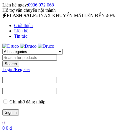
Liên hệ ngay:
0936 072 068
Hỗ trợ vận chuyển nội thành
FLASH SALE:
INAX KHUYẾN MÃI LÊN ĐẾN 40%
Giới thiệu
Liên hệ
Tin tức
Login/Register
Ghi nhớ đăng nhập
0
0
0
₫