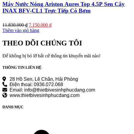
Máy Nước Nóng Ariston Aures Top 4.5P Sen Cây
INAX BFV-CL1 Trực Tiếp Có Bơm
Giá
Giá
11.830.000
₫
7.150.000
₫
gốc
hiện
Thêm vào giỏ hàng
là:
tại
11.830.000 ₫.
là:
THEO DÕI CHÚNG TÔI
7.150.000 ₫.
Để không bị bỏ lỡ bất cứ thông tin khuyến mãi nào!
THÔNG TIN LIÊN HỆ
28 Hồ Sen, Lê Chân, Hải Phòng
Điện thoại: 0936.072.068
Email: info@thietbivesinhphucdang.com
www.thietbivesinhphucdang.com
DANH MỤC