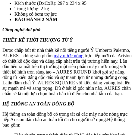
Kích thước (DxCxR): 297 x 234 x 95
Trọng lượng: 2 kg
Không có bơm trợ lực
BẢO HÀNH 2 NĂM
Công nghệ đột phá
THIẾT KẾ THỜI THƯỢNG TỪ Ý
Được chắp bút từ nhà thiết kế nổi tiếng người Ý Umberto Palermo,
AURES – dòng sản phẩm
máy nước nóng
trực tiếp mới của Ariston
có thiết kế độc đáo và đẳng cấp nhất trên thị trường hiện nay. Lần
đầu tiên ra mắt trên thị trường một siêu phẩm máy nước nóng với
thiết kế hình tròn sáng tạo – AURES ROUND khơi gợi sự năng
động từ kiểu dáng độc đáo và sự thanh lịch từ những đường cong
Latin đậm chất Ý. AURES SQUARE với kiểu dáng vuông toát lên
sự mạnh mẽ và sang trọng. Dù ở bất kì góc nhìn nào, AURES chắn
chắn sẽ là một lựa chọn hoàn hảo tô điểm cho nhà tắm của bạn.
HỆ THỐNG AN TOÀN ĐỒNG BỘ
Hệ thống an toàn đồng bộ có trong tất cả các máy nước nóng trực
tiếp Ariston đảm bảo an toàn tối đa cho người sử dụng.Hệ thống
bao gồm: