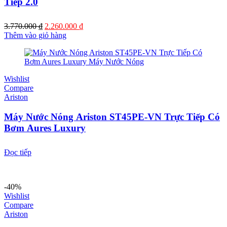
Tiếp 2.0
Giá
Giá
3.770.000
₫
2.260.000
₫
gốc
hiện
Thêm vào giỏ hàng
là:
tại
3.770.000 ₫.
là:
2.260.000 ₫.
Wishlist
Compare
Ariston
Máy Nước Nóng Ariston ST45PE-VN Trực Tiếp Có
Bơm Aures Luxury
Đọc tiếp
-40%
Wishlist
Compare
Ariston