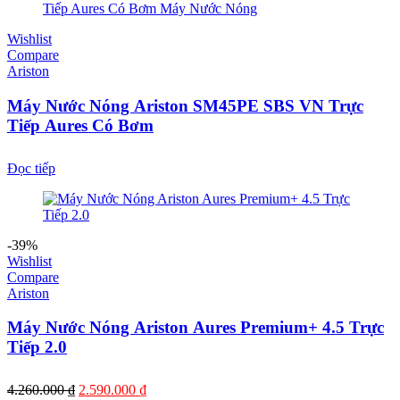
Wishlist
Compare
Ariston
Máy Nước Nóng Ariston SM45PE SBS VN Trực
Tiếp Aures Có Bơm
Đọc tiếp
-39%
Wishlist
Compare
Ariston
Máy Nước Nóng Ariston Aures Premium+ 4.5 Trực
Tiếp 2.0
Giá
Giá
4.260.000
₫
2.590.000
₫