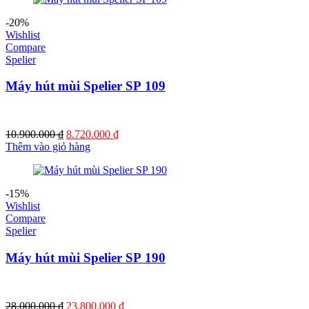
14.963.000 ₫.
-20%
Wishlist
Compare
Spelier
Máy hút mùi Spelier SP 109
Giá
Giá
10.900.000
₫
8.720.000
₫
gốc
hiện
Thêm vào giỏ hàng
là:
tại
10.900.000 ₫.
là:
8.720.000 ₫.
-15%
Wishlist
Compare
Spelier
Máy hút mùi Spelier SP 190
Giá
Giá
28.000.000
₫
23.800.000
₫