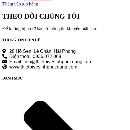
gốc
hiện
Thêm vào giỏ hàng
là:
tại
28.000.000 ₫.
là:
THEO DÕI CHÚNG TÔI
23.800.000 ₫.
Để không bị bỏ lỡ bất cứ thông tin khuyến mãi nào!
THÔNG TIN LIÊN HỆ
28 Hồ Sen, Lê Chân, Hải Phòng
Điện thoại: 0936.072.068
Email: info@thietbivesinhphucdang.com
www.thietbivesinhphucdang.com
DANH MỤC