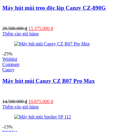
Máy hút mùi treo độc lập Canzy CZ-890G
Giá
Giá
20.500.000
₫
15.375.000
₫
gốc
hiện
Thêm vào giỏ hàng
là:
tại
20.500.000 ₫.
là:
15.375.000 ₫.
-25%
Wishlist
Compare
Canzy
Máy hút mùi Canzy CZ B07 Pro Max
Giá
Giá
14.500.000
₫
10.875.000
₫
gốc
hiện
Thêm vào giỏ hàng
là:
tại
14.500.000 ₫.
là:
10.875.000 ₫.
-15%