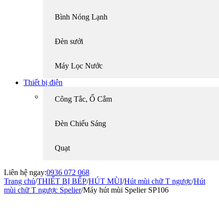
Bình Nóng Lạnh
Đèn sưởi
Máy Lọc Nước
Thiết bị điện
Công Tắc, Ổ Cắm
Đèn Chiếu Sáng
Quạt
Liên hệ ngay:
0936 072 068
Trang chủ
/
THIẾT BỊ BẾP
/
HÚT MÙI
/
Hút mùi chữ T ngược
/
Hút
mùi chữ T ngược Spelier
/
Máy hút mùi Spelier SP106
-15%