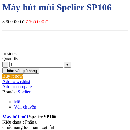
Máy hút mùi Spelier SP106
Giá
Giá
8.900.000
₫
7.565.000
₫
gốc
hiện
là:
tại
8.900.000 ₫.
là:
7.565.000 ₫.
In stock
Quantity
Máy
hút
Thêm vào giỏ hàng
mùi
Buy it now
Spelier
Add to wishlist
SP106
Add to compare
số
Brands:
Spelier
lượng
Mô tả
Vận chuyển
Máy hút mùi
Spelier SP106
Kiểu dáng : Phẳng
Chức năng lọc than hoạt tính