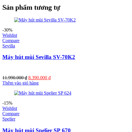
Sản phẩm tương tự
-30%
Wishlist
Compare
Sevilla
Máy hút mùi Sevilla SV-70K2
Giá
Giá
11.990.000
₫
8.390.000
₫
gốc
hiện
Thêm vào giỏ hàng
là:
tại
11.990.000 ₫.
là:
8.390.000 ₫.
-15%
Wishlist
Compare
Spelier
Máy hút mùi Spelier SP 670