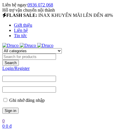
Liên hệ ngay:
0936 072 068
Hỗ trợ vận chuyển nội thành
FLASH SALE:
INAX KHUYẾN MÃI LÊN ĐẾN 40%
Giới thiệu
Liên hệ
Tin tức
Login/Register
Ghi nhớ đăng nhập
0
0
0
₫