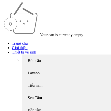
Your cart is currently empty
Trang chủ
Giới thiệu
Thiết bị vệ sinh
Bồn cầu
Lavabo
Tiểu nam
Sen Tắm
Bồn tắm