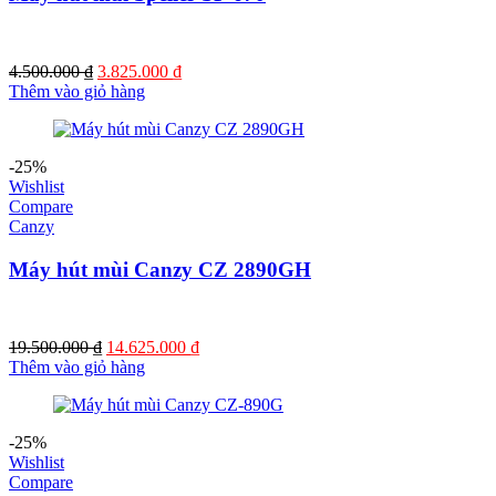
Giá
Giá
4.500.000
₫
3.825.000
₫
gốc
hiện
Thêm vào giỏ hàng
là:
tại
4.500.000 ₫.
là:
3.825.000 ₫.
-25%
Wishlist
Compare
Canzy
Máy hút mùi Canzy CZ 2890GH
Giá
Giá
19.500.000
₫
14.625.000
₫
gốc
hiện
Thêm vào giỏ hàng
là:
tại
19.500.000 ₫.
là:
14.625.000 ₫.
-25%
Wishlist
Compare