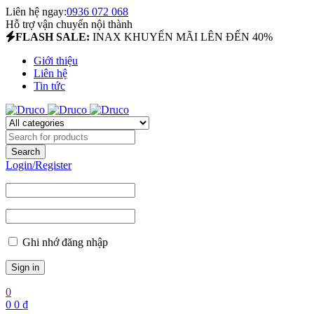
Liên hệ ngay:
0936 072 068
Hỗ trợ vận chuyển nội thành
FLASH SALE:
INAX KHUYẾN MÃI LÊN ĐẾN 40%
Giới thiệu
Liên hệ
Tin tức
Login/Register
Ghi nhớ đăng nhập
0
0
0
₫