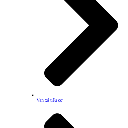
Van xả tiểu cơ