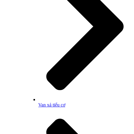
Van xả tiểu cơ