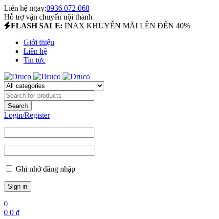
Liên hệ ngay:
0936 072 068
Hỗ trợ vận chuyển nội thành
FLASH SALE:
INAX KHUYẾN MÃI LÊN ĐẾN 40%
Giới thiệu
Liên hệ
Tin tức
Login/Register
Ghi nhớ đăng nhập
0
0
0
₫