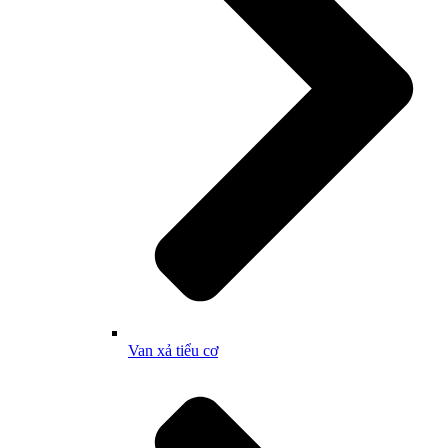
Van xả tiểu cơ