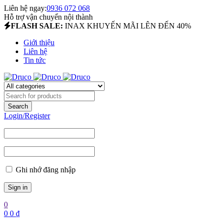
Liên hệ ngay:
0936 072 068
Hỗ trợ vận chuyển nội thành
FLASH SALE:
INAX KHUYẾN MÃI LÊN ĐẾN 40%
Giới thiệu
Liên hệ
Tin tức
Login/Register
Ghi nhớ đăng nhập
0
0
0
₫