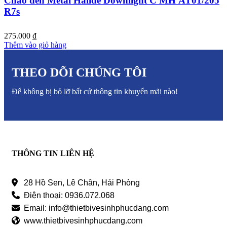
Chao đèn Metal Halide Downlight C MH AT01/205
R7s
275.000
₫
Thêm vào giỏ hàng
THEO DÕI CHÚNG TÔI
Để không bị bỏ lỡ bất cứ thông tin khuyến mãi nào!
THÔNG TIN LIÊN HỆ
28 Hồ Sen, Lê Chân, Hải Phòng
Điện thoại: 0936.072.068
Email: info@thietbivesinhphucdang.com
www.thietbivesinhphucdang.com