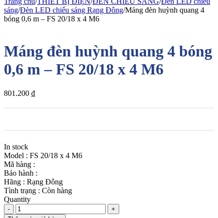
Trang chủ
/
THIẾT BỊ ĐIỆN
/
ĐÈN CHIẾU SÁNG
/
Đèn LED chiều
sáng
/
Đèn LED chiếu sáng Rạng Đông
/
Máng đèn huỳnh quang 4
bóng 0,6 m – FS 20/18 x 4 M6
Máng đèn huỳnh quang 4 bóng
0,6 m – FS 20/18 x 4 M6
801.200
₫
In stock
Model : FS 20/18 x 4 M6
Mã hàng :
Bảo hành :
Hãng : Rạng Đông
Tình trạng : Còn hàng
Quantity