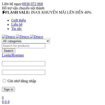
Liên hệ ngay:
0936 072 068
Hỗ trợ vận chuyển nội thành
FLASH SALE:
INAX KHUYẾN MÃI LÊN ĐẾN 40%
Giới thiệu
Liên hệ
Tin tức
Login/Register
Ghi nhớ đăng nhập
0
0
0
₫