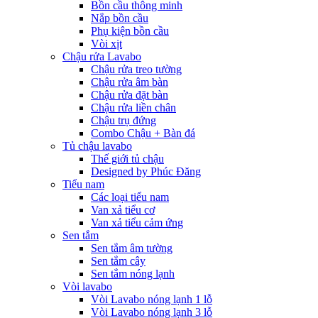
Bồn cầu thông minh
Nắp bồn cầu
Phụ kiện bồn cầu
Vòi xịt
Chậu rửa Lavabo
Chậu rửa treo tường
Chậu rửa âm bàn
Chậu rửa đặt bàn
Chậu rửa liền chân
Chậu trụ đứng
Combo Chậu + Bàn đá
Tủ chậu lavabo
Thế giới tủ chậu
Designed by Phúc Đăng
Tiểu nam
Các loại tiểu nam
Van xả tiểu cơ
Van xả tiểu cảm ứng
Sen tắm
Sen tắm âm tường
Sen tắm cây
Sen tắm nóng lạnh
Vòi lavabo
Vòi Lavabo nóng lạnh 1 lỗ
Vòi Lavabo nóng lạnh 3 lỗ