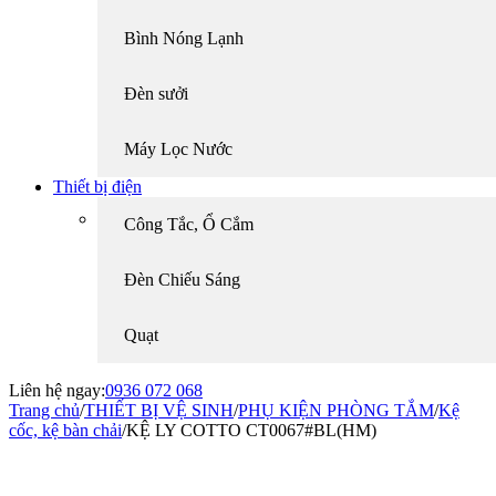
Bình Nóng Lạnh
Đèn sưởi
Máy Lọc Nước
Thiết bị điện
Công Tắc, Ổ Cắm
Đèn Chiếu Sáng
Quạt
Liên hệ ngay:
0936 072 068
Trang chủ
/
THIẾT BỊ VỆ SINH
/
PHỤ KIỆN PHÒNG TẮM
/
Kệ
cốc, kệ bàn chải
/
KỆ LY COTTO CT0067#BL(HM)
-25%