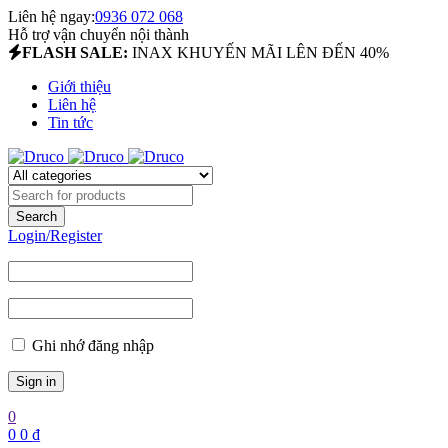
Liên hệ ngay:
0936 072 068
Hỗ trợ vận chuyển nội thành
FLASH SALE:
INAX KHUYẾN MÃI LÊN ĐẾN 40%
Giới thiệu
Liên hệ
Tin tức
Login/Register
Ghi nhớ đăng nhập
0
0
0
₫