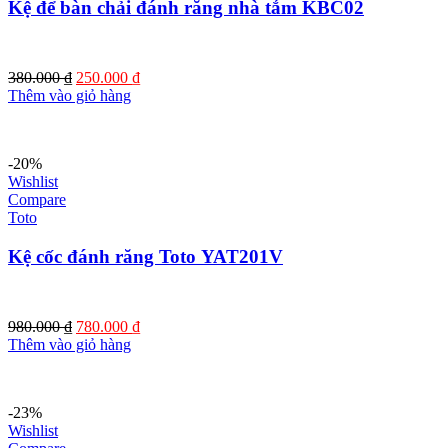
Kệ để bàn chải đánh răng nhà tắm KBC02
Giá
Giá
380.000
₫
250.000
₫
gốc
hiện
Thêm vào giỏ hàng
là:
tại
380.000 ₫.
là:
250.000 ₫.
-20%
Wishlist
Compare
Toto
Kệ cốc đánh răng Toto YAT201V
Giá
Giá
980.000
₫
780.000
₫
gốc
hiện
Thêm vào giỏ hàng
là:
tại
980.000 ₫.
là:
780.000 ₫.
-23%
Wishlist