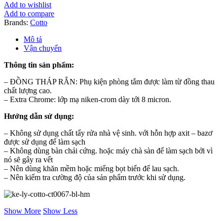
CT0067#BL(HM)
Add to wishlist
số
Add to compare
lượng
Brands:
Cotto
Mô tả
Vận chuyển
Thông tin sản phẩm:
– ĐỒNG THÁP RẮN: Phụ kiện phòng tắm được làm từ đồng thau
chất lượng cao.
– Extra Chrome: lớp mạ niken-crom dày tới 8 micron.
Hướng dẫn sử dụng:
– Không sử dụng chất tẩy rửa nhà vệ sinh. với hỗn hợp axit – bazơ
được sử dụng để làm sạch
– Không dùng bàn chải cứng. hoặc máy chà sàn để làm sạch bởi vì
nó sẽ gây ra vết
– Nên dùng khăn mềm hoặc miếng bọt biển để lau sạch.
– Nên kiểm tra cường độ của sản phẩm trước khi sử dụng.
Show More
Show Less