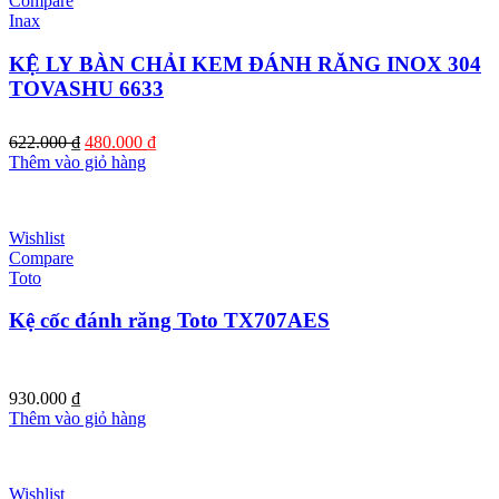
Compare
Inax
KỆ LY BÀN CHẢI KEM ĐÁNH RĂNG INOX 304
TOVASHU 6633
Giá
Giá
622.000
₫
480.000
₫
gốc
hiện
Thêm vào giỏ hàng
là:
tại
622.000 ₫.
là:
480.000 ₫.
Wishlist
Compare
Toto
Kệ cốc đánh răng Toto TX707AES
930.000
₫
Thêm vào giỏ hàng
Wishlist