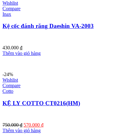
Wishlist
Compare
Inax
Kệ cốc đánh răng Daeshin VA-2003
430.000
₫
Thêm vào giỏ hàng
-24%
Wishlist
Compare
Cotto
KỆ LY COTTO CT0216(HM)
Giá
Giá
750.000
₫
570.000
₫
gốc
hiện
Thêm vào giỏ hàng
là:
tại