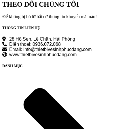
750.000 ₫.
là:
THEO DÕI CHÚNG TÔI
570.000 ₫.
Để không bị bỏ lỡ bất cứ thông tin khuyến mãi nào!
THÔNG TIN LIÊN HỆ
28 Hồ Sen, Lê Chân, Hải Phòng
Điện thoại: 0936.072.068
Email: info@thietbivesinhphucdang.com
www.thietbivesinhphucdang.com
DANH MỤC