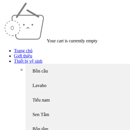
Your cart is currently empty
Trang chủ
Giới thiệu
Thiết bị vệ sinh
Bồn cầu
Lavabo
Tiểu nam
Sen Tắm
Bồn tắm