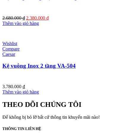
Giá
Giá
2.680.000
₫
2.380.000
₫
gốc
hiện
Thêm vào giỏ hàng
là:
tại
2.680.000 ₫.
là:
2.380.000 ₫.
Wishlist
Compare
Caesar
Kệ vuông Inox 2 tầng VA-504
3.780.000
₫
Thêm vào giỏ hàng
THEO DÕI CHÚNG TÔI
Để không bị bỏ lỡ bất cứ thông tin khuyến mãi nào!
THÔNG TIN LIÊN HỆ