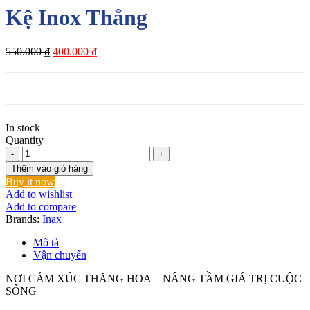
Kệ Inox Thẳng
Giá
Giá
550.000
₫
400.000
₫
gốc
hiện
là:
tại
550.000 ₫.
là:
400.000 ₫.
In stock
Quantity
Kệ
Inox
Thêm vào giỏ hàng
Thẳng
Buy it now
số
Add to wishlist
lượng
Add to compare
Brands:
Inax
Mô tả
Vận chuyển
NƠI CẢM XÚC THĂNG HOA – NÂNG TẦM GIÁ TRỊ CUỘC
SỐNG