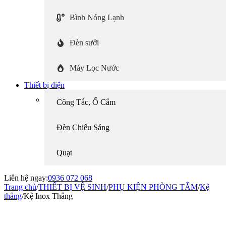
Bình Nóng Lạnh
Đèn sưởi
Máy Lọc Nước
Thiết bị điện
Công Tắc, Ổ Cắm
Đèn Chiếu Sáng
Quạt
Liên hệ ngay:
0936 072 068
Trang chủ
/
THIẾT BỊ VỆ SINH
/
PHỤ KIỆN PHÒNG TẮM
/
Kệ
thẳng
/
Kệ Inox Thẳng
-27%