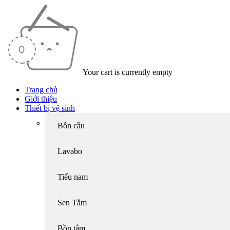
Your cart is currently empty
Trang chủ
Giới thiệu
Thiết bị vệ sinh
Bồn cầu
Lavabo
Tiểu nam
Sen Tắm
Bồn tắm