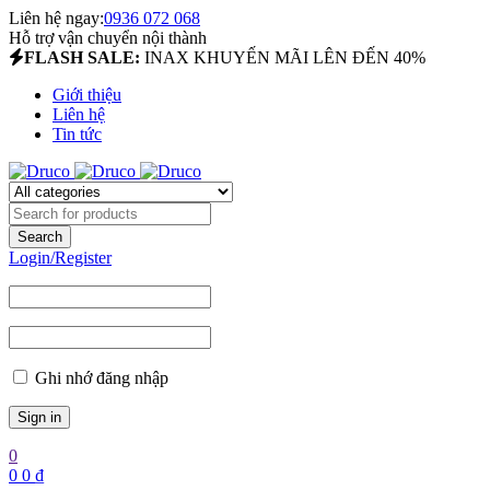
Liên hệ ngay:
0936 072 068
Hỗ trợ vận chuyển nội thành
FLASH SALE:
INAX KHUYẾN MÃI LÊN ĐẾN 40%
Giới thiệu
Liên hệ
Tin tức
Login/Register
Ghi nhớ đăng nhập
0
0
0
₫