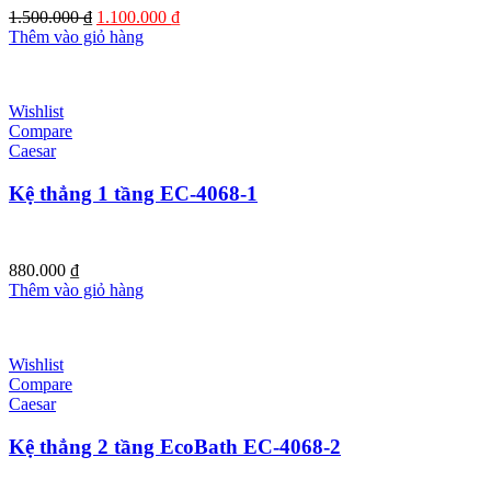
Giá
Giá
1.500.000
₫
1.100.000
₫
gốc
hiện
Thêm vào giỏ hàng
là:
tại
1.500.000 ₫.
là:
1.100.000 ₫.
Wishlist
Compare
Caesar
Kệ thẳng 1 tầng EC-4068-1
880.000
₫
Thêm vào giỏ hàng
Wishlist
Compare
Caesar
Kệ thẳng 2 tầng EcoBath EC-4068-2