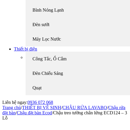
Bình Nóng Lạnh
Đèn sưởi
Máy Lọc Nước
Thiết bị điện
Công Tắc, Ổ Cắm
Đèn Chiếu Sáng
Quạt
Liên hệ ngay:
0936 072 068
Trang chủ
/
THIẾT BỊ VỆ SINH
/
CHẬU RỬA LAVABO
/
Chậu rửa
đặt bàn
/
Chậu đặt bàn Ecod
/
Chậu treo tường chân lửng ECD124 – 3
Lỗ