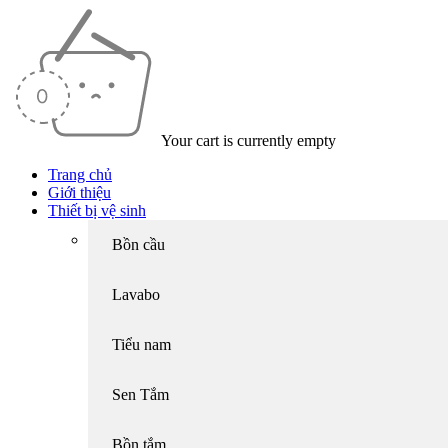
Your cart is currently empty
Trang chủ
Giới thiệu
Thiết bị vệ sinh
Bồn cầu
Lavabo
Tiểu nam
Sen Tắm
Bồn tắm