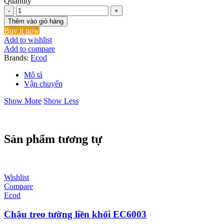
Quantity
Chậu
treo
Thêm vào giỏ hàng
tường
Buy it now
chân
Add to wishlist
lửng
Add to compare
ECD124
Brands:
Ecod
–
3
Mô tả
Lỗ
Vận chuyển
số
lượng
Show More
Show Less
Sản phẩm tương tự
Wishlist
Compare
Ecod
Chậu treo tường liền khối EC6003