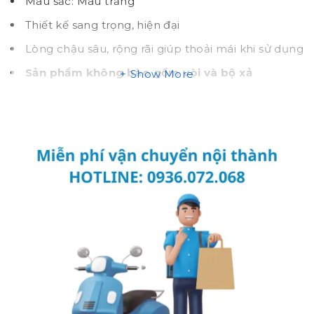
Màu sắc: Màu trắng
Thiết kế sang trọng, hiện đại
Lòng chậu sâu, rộng rãi giúp thoải mái khi sử dụng
Sản phẩm không bào gồm vòi và bộ xả
Show More
Xuât xứ: Việt Nam
Mã sản phẩm cũ:
LT501C
Bản vẽ bồn rửa mặt lavabo
TOTO
L501CXW
Video giới thiệu lavabo
TOTO L501CXW âm bàn
dương vành