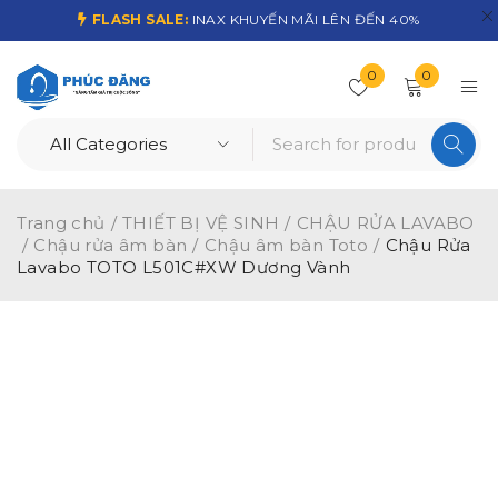
FLASH SALE:
INAX KHUYẾN MÃI LÊN ĐẾN 40%
0
0
Trang chủ
/
THIẾT BỊ VỆ SINH
/
CHẬU RỬA LAVABO
/
Chậu rửa âm bàn
/
Chậu âm bàn Toto
/
Chậu Rửa
Lavabo TOTO L501C#XW Dương Vành
-15%