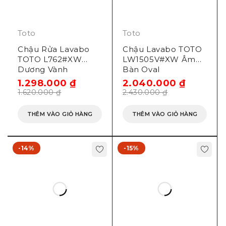
Toto
Toto
Chậu Rửa Lavabo
Chậu Lavabo TOTO
TOTO L762#XW
LW1505V#XW Âm
Dương Vành
Bàn Oval
1.298.000
₫
2.040.000
₫
1.620.000
₫
2.430.000
₫
THÊM VÀO GIỎ HÀNG
THÊM VÀO GIỎ HÀNG
-14%
-15%