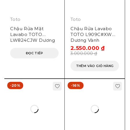
Toto
Toto
Chậu Rửa Mặt
Chậu Rửa Lavabo
Lavabo TOTO
TOTO L909C#XW
LW824CJW Dương
Dương Vành
Vành
2.550.000
₫
3.000.000
₫
ĐỌC TIẾP
THÊM VÀO GIỎ HÀNG
-20%
-16%