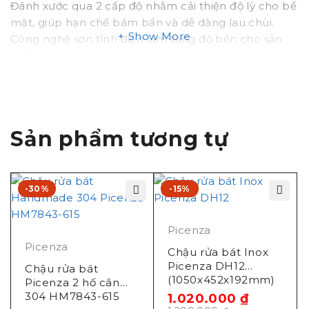
Đánh xước qua 2 cấp độ nhằm cải thiện độ lỳ cho bề
mặt, giúp hạn chế bám bẩn và dễ dàng lau chùi.
Show More
Công nghệ sơn tĩnh điện làm tăng độ bền cho sản
phẩm.
Xuất xứ sản phẩm
Hãng sản xuất: Picenza
Sản phẩm tương tự
Công nghệ sản xuất: Italy
Nơi sản xuất: Việt Nam
-30%
-15%
Picenza
Picenza
Chậu rửa bát Inox
Picenza DH12
Chậu rửa bát
(1050x452x192mm)
Picenza 2 hố cân
304 HM7843-615
1.020.000
₫