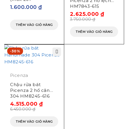
Picenza 2 hố lệch
747x422x214mm)
HM7843-615
1.600.000
₫
(780x430mm)
2.625.000
₫
3.750.000
₫
THÊM VÀO GIỎ HÀNG
THÊM VÀO GIỎ HÀNG
-30%
Picenza
Chậu rửa bát
Picenza 2 hố cân
304 HM8245-616
(820x450mm)
4.515.000
₫
6.450.000
₫
THÊM VÀO GIỎ HÀNG