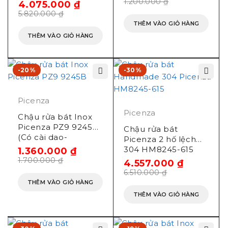
(780x430mm)
1.200.000
₫
4.075.000
₫
5.820.000
₫
THÊM VÀO GIỎ HÀNG
THÊM VÀO GIỎ HÀNG
-20%
-30%
Picenza
Picenza
Chậu rửa bát Inox
Picenza PZ9 9245B
Chậu rửa bát
(Có cài dao-
Picenza 2 hố lệch
917x450x203mm)
304 HM8245-615
1.360.000
₫
(820x450mm)
1.700.000
₫
4.557.000
₫
6.510.000
₫
THÊM VÀO GIỎ HÀNG
THÊM VÀO GIỎ HÀNG