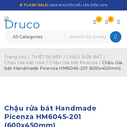
FLASH SALE:
INAX KHUYẾN MÃI LÊN ĐẾN 40%
0
0
Trang chủ
/
THIẾT BỊ BẾP
/
CHẬU RỬA BÁT
/
Chậu rửa bát Inox
/
Chậu rửa bát Picenza
/
Chậu rửa
bát Handmade Picenza HM6045-201 (600x450mm)
-30%
Chậu rửa bát Handmade
Picenza HM6045-201
(600x450mm)