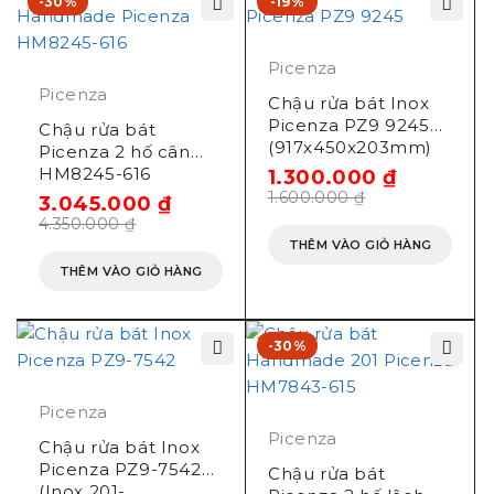
-30%
-19%
Picenza
Picenza
Chậu rửa bát Inox
Picenza PZ9 9245
Chậu rửa bát
(917x450x203mm)
Picenza 2 hố cân
HM8245-616
1.300.000
₫
(820x450mm)
1.600.000
₫
3.045.000
₫
4.350.000
₫
THÊM VÀO GIỎ HÀNG
THÊM VÀO GIỎ HÀNG
-30%
Picenza
Picenza
Chậu rửa bát Inox
Picenza PZ9-7542
Chậu rửa bát
(Inox 201-