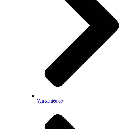
Van xả tiểu cơ