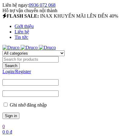
Liên hệ ngay:
0936 072 068
Hỗ trợ vận chuyển nội thành
FLASH SALE:
INAX KHUYẾN MÃI LÊN ĐẾN 40%
Giới thiệu
Liên hệ
Tin tức
Login/Register
Ghi nhớ đăng nhập
0
0
0
₫