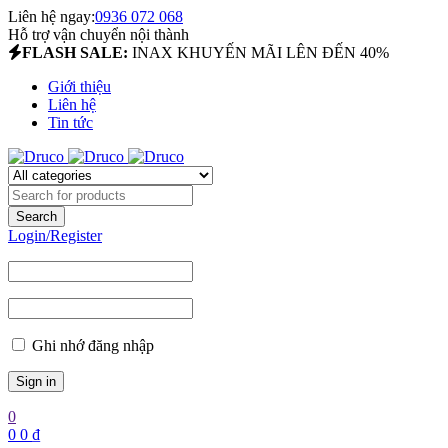
Liên hệ ngay:
0936 072 068
Hỗ trợ vận chuyển nội thành
FLASH SALE:
INAX KHUYẾN MÃI LÊN ĐẾN 40%
Giới thiệu
Liên hệ
Tin tức
Login/Register
Ghi nhớ đăng nhập
0
0
0
₫