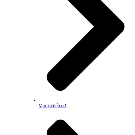
Van xả tiểu cơ