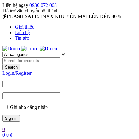
Liên hệ ngay:
0936 072 068
Hỗ trợ vận chuyển nội thành
FLASH SALE:
INAX KHUYẾN MÃI LÊN ĐẾN 40%
Giới thiệu
Liên hệ
Tin tức
Login/Register
Ghi nhớ đăng nhập
0
0
0
₫