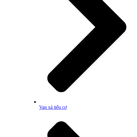
Van xả tiểu cơ