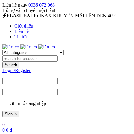
Liên hệ ngay:
0936 072 068
Hỗ trợ vận chuyển nội thành
FLASH SALE:
INAX KHUYẾN MÃI LÊN ĐẾN 40%
Giới thiệu
Liên hệ
Tin tức
Login/Register
Ghi nhớ đăng nhập
0
0
0
₫