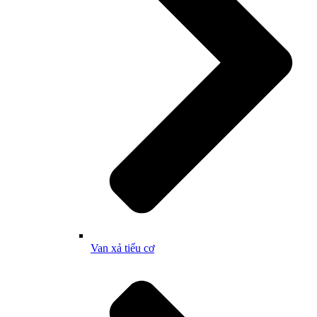
Van xả tiểu cơ