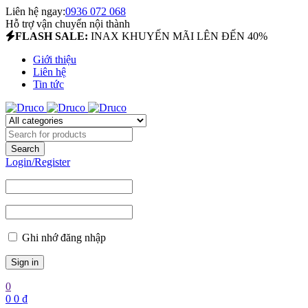
Liên hệ ngay:
0936 072 068
Hỗ trợ vận chuyển nội thành
FLASH SALE:
INAX KHUYẾN MÃI LÊN ĐẾN 40%
Giới thiệu
Liên hệ
Tin tức
Login/Register
Ghi nhớ đăng nhập
0
0
0
₫