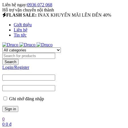
Liên hệ ngay:
0936 072 068
Hỗ trợ vận chuyển nội thành
FLASH SALE:
INAX KHUYẾN MÃI LÊN ĐẾN 40%
Giới thiệu
Liên hệ
Tin tức
Login/Register
Ghi nhớ đăng nhập
0
0
0
₫