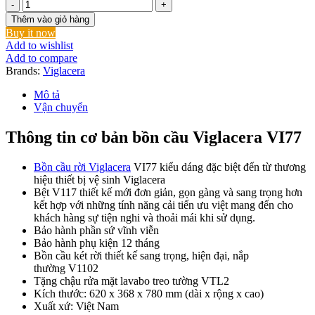
Bồn
Cầu
Thêm vào giỏ hàng
Viglacera
Buy it now
VI77
Add to wishlist
2
Add to compare
Khối
Brands:
Viglacera
Nắp
Thường
Mô tả
Kèm
Vận chuyển
Lavabo
VTL2
Thông tin cơ bản bồn cầu Viglacera VI77
số
lượng
Bồn cầu rời Viglacera
VI77 kiểu dáng đặc biệt đến từ thương
hiệu thiết bị vệ sinh
Viglacera
Bệt V117 thiết kế mới đơn giản, gọn gàng và sang trọng hơn
kết hợp với những tính năng cải tiến ưu việt mang đến cho
khách hàng sự tiện nghi và thoải mái khi sử dụng.
Bảo hành phần sứ vĩnh viễn
Bảo hành phụ kiện 12 tháng
Bồn cầu két rời thiết kế sang trọng, hiện đại, nắp
thường V1102
Tặng chậu rửa mặt lavabo treo tường VTL2
Kích thước: 620 x 368 x 780 mm (dài x rộng x cao)
Xuất xứ: Việt Nam