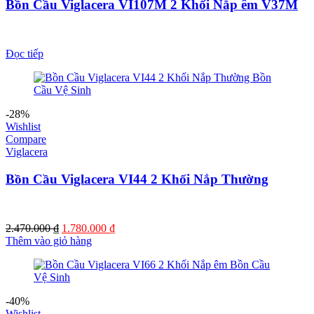
Bồn Cầu Viglacera VI107M 2 Khối Nắp êm V37M
Đọc tiếp
-28%
Wishlist
Compare
Viglacera
Bồn Cầu Viglacera VI44 2 Khối Nắp Thường
Giá
Giá
2.470.000
₫
1.780.000
₫
gốc
hiện
Thêm vào giỏ hàng
là:
tại
2.470.000 ₫.
là:
1.780.000 ₫.
-40%
Wishlist