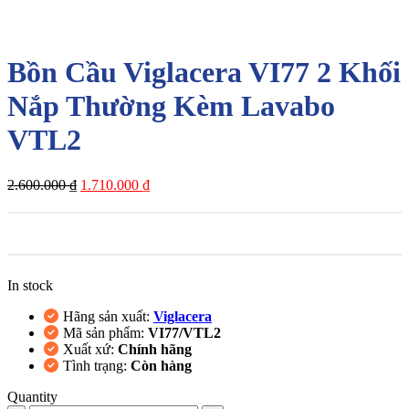
-34%
Bồn Cầu Viglacera VI77 2 Khối
Nắp Thường Kèm Lavabo
VTL2
Giá
Giá
2.600.000
₫
1.710.000
₫
gốc
hiện
là:
tại
2.600.000 ₫.
là:
1.710.000 ₫.
In stock
Hãng sản xuất:
Viglacera
Mã sản phẩm:
VI77/VTL2
Xuất xứ:
Chính hãng
Tình trạng:
Còn hàng
Quantity