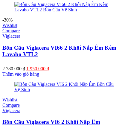
2.780.000 ₫.
là:
1.840.000 ₫.
-30%
Wishlist
Compare
Viglacera
Bồn Cầu Viglacera VI66 2 Khối Nắp Êm Kèm
Lavabo VTL2
Giá
Giá
2.780.000
₫
1.950.000
₫
gốc
hiện
Thêm vào giỏ hàng
là:
tại
2.780.000 ₫.
là:
1.950.000 ₫.
Wishlist
Compare
Viglacera
Bồn Cầu Viglacera VI6 2 Khối Nắp Êm