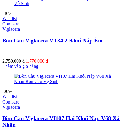
-36%
Wishlist
Compare
Viglacera
Bồn Cầu Viglacera VT34 2 Khối Nắp Êm
Giá
Giá
2.750.000
₫
1.770.000
₫
gốc
hiện
Thêm vào giỏ hàng
là:
tại
2.750.000 ₫.
là:
1.770.000 ₫.
-29%
Wishlist
Compare
Viglacera
Bồn Cầu Viglacera VI107 Hai Khối Nắp V68 Xả
Nhấn