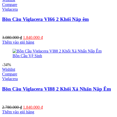
Compare
Viglacera
Bồn Cầu Viglacera VI66 2 Khối Nắp êm
Giá
Giá
3.080.000
₫
1.840.000
₫
gốc
hiện
Thêm vào giỏ hàng
là:
tại
3.080.000 ₫.
là:
1.840.000 ₫.
-34%
Wishlist
Compare
Viglacera
Bồn Cầu Viglacera VI88 2 Khối Xả Nhấn Nắp Êm
Giá
Giá
2.780.000
₫
1.840.000
₫
gốc
hiện
Thêm vào giỏ hàng
là:
tại