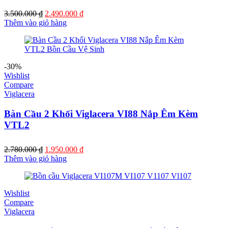
Giá
Giá
3.500.000
₫
2.490.000
₫
gốc
hiện
Thêm vào giỏ hàng
là:
tại
3.500.000 ₫.
là:
2.490.000 ₫.
-30%
Wishlist
Compare
Viglacera
Bàn Cầu 2 Khối Viglacera VI88 Nắp Êm Kèm
VTL2
Giá
Giá
2.780.000
₫
1.950.000
₫
gốc
hiện
Thêm vào giỏ hàng
là:
tại
2.780.000 ₫.
là:
1.950.000 ₫.
Wishlist
Compare
Viglacera