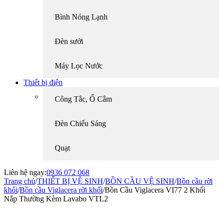
Bình Nóng Lạnh
Đèn sưởi
Máy Lọc Nước
Thiết bị điện
Công Tắc, Ổ Cắm
Đèn Chiếu Sáng
Quạt
Liên hệ ngay:
0936 072 068
Trang chủ
/
THIẾT BỊ VỆ SINH
/
BỒN CẦU VỆ SINH
/
Bồn cầu rời
khối
/
Bồn cầu Viglacera rời khối
/
Bồn Cầu Viglacera VI77 2 Khối
Nắp Thường Kèm Lavabo VTL2