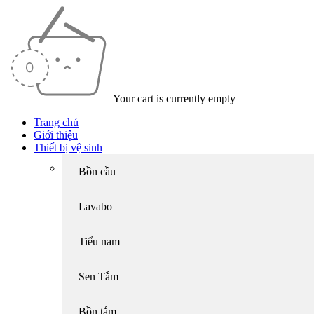
Your cart is currently empty
Trang chủ
Giới thiệu
Thiết bị vệ sinh
Bồn cầu
Lavabo
Tiểu nam
Sen Tắm
Bồn tắm