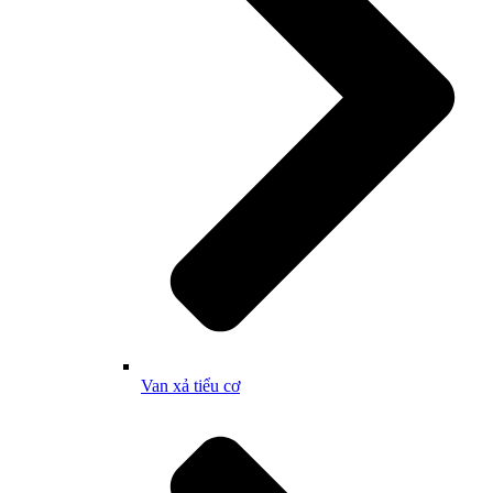
Van xả tiểu cơ