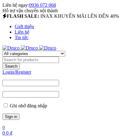
Liên hệ ngay:
0936 072 068
Hỗ trợ vận chuyển nội thành
FLASH SALE:
INAX KHUYẾN MÃI LÊN ĐẾN 40%
Giới thiệu
Liên hệ
Tin tức
Login/Register
Ghi nhớ đăng nhập
0
0
0
₫