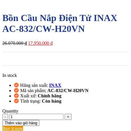
-31%
Bồn Cầu Nắp Điện Tử INAX
AC-832/CW-H20VN
Giá
Giá
26.070.000
₫
17.950.000
₫
gốc
hiện
là:
tại
26.070.000 ₫.
là:
17.950.000 ₫.
In stock
Hãng sản xuất:
INAX
Mã sản phẩm:
AC-832/CW-H20VN
Xuất xứ:
Chính hãng
Tình trạng:
Còn hàng
Quantity
Bồn
Cầu
Thêm vào giỏ hàng
Nắp
Buy it now