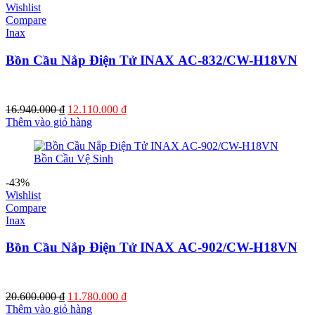
Wishlist
Compare
Inax
Bồn Cầu Nắp Điện Tử INAX AC-832/CW-H18VN
Giá
Giá
16.940.000
₫
12.110.000
₫
gốc
hiện
Thêm vào giỏ hàng
là:
tại
16.940.000 ₫.
là:
12.110.000 ₫.
-43%
Wishlist
Compare
Inax
Bồn Cầu Nắp Điện Tử INAX AC-902/CW-H18VN
Giá
Giá
20.600.000
₫
11.780.000
₫
gốc
hiện
Thêm vào giỏ hàng