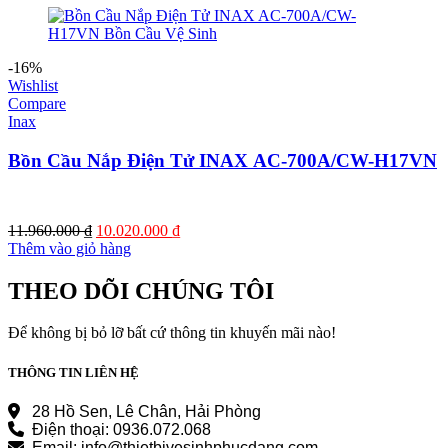
30.030.000 ₫.
là:
19.380.000 ₫.
-16%
Wishlist
Compare
Inax
Bồn Cầu Nắp Điện Tử INAX AC-700A/CW-H17VN
Giá
Giá
11.960.000
₫
10.020.000
₫
gốc
hiện
Thêm vào giỏ hàng
là:
tại
11.960.000 ₫.
là:
THEO DÕI CHÚNG TÔI
10.020.000 ₫.
Để không bị bỏ lỡ bất cứ thông tin khuyến mãi nào!
THÔNG TIN LIÊN HỆ
28 Hồ Sen, Lê Chân, Hải Phòng
Điện thoại: 0936.072.068
Email: info@thietbivesinhphucdang.com