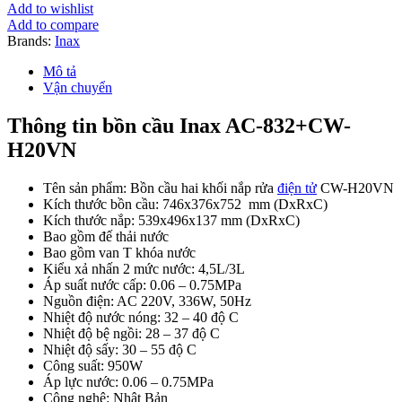
Điện
Add to wishlist
Tử
Add to compare
INAX
Brands:
Inax
AC-
832/CW-
Mô tả
H20VN
Vận chuyển
số
lượng
Thông tin bồn cầu Inax AC-832+CW-
H20VN
Tên sản phẩm: Bồn cầu hai khối nắp rửa
điện tử
CW-H20VN
Kích thước bồn cầu: 746x376x752 mm (DxRxC)
Kích thước nắp: 539x496x137 mm (DxRxC)
Bao gồm đế thải nước
Bao gồm van T khóa nước
Kiểu xả nhấn 2 mức nước: 4,5L/3L
Áp suất nước cấp: 0.06 – 0.75MPa
Nguồn điện: AC 220V, 336W, 50Hz
Nhiệt độ nước nóng: 32 – 40 độ C
Nhiệt độ bệ ngồi: 28 – 37 độ C
Nhiệt độ sấy: 30 – 55 độ C
Công suất: 950W
Áp lực nước: 0.06 – 0.75MPa
Công nghệ: Nhật Bản