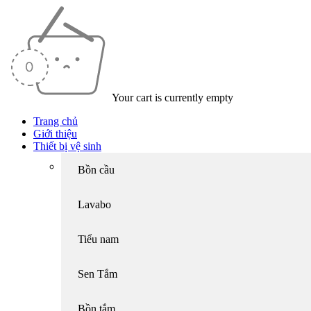
Your cart is currently empty
Trang chủ
Giới thiệu
Thiết bị vệ sinh
Bồn cầu
Lavabo
Tiểu nam
Sen Tắm
Bồn tắm