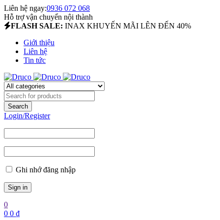
Liên hệ ngay:
0936 072 068
Hỗ trợ vận chuyển nội thành
FLASH SALE:
INAX KHUYẾN MÃI LÊN ĐẾN 40%
Giới thiệu
Liên hệ
Tin tức
Login/Register
Ghi nhớ đăng nhập
0
0
0
₫