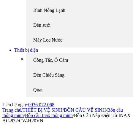
Bình Nóng Lạnh
Đèn sưởi
Máy Lọc Nước
Thiết bị điện
Công Tắc, Ổ Cắm
Đèn Chiếu Sáng
Quạt
Liên hệ ngay:
0936 072 068
Trang chủ
/
THIẾT BỊ VỆ SINH
/
BỒN CẦU VỆ SINH
/
Bồn cầu
thông minh
/
Bồn cầu Inax thông minh
/
Bồn Cầu Nắp Điện Tử INAX
AC-832/CW-H20VN