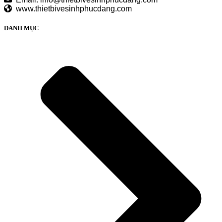
www.thietbivesinhphucdang.com
DANH MỤC