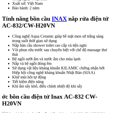
Xuất xứ: Việt Nam
Bảo hành: 2 năm
Tính năng bồn cầu
INAX
nắp rửa điện tử
AC-832/CW-H20VN
Công nghệ Aqua Ceramic giúp bề mặt men sứ trắng sáng
trong suốt thời gian sử dụng
Nắp bàn cầu shower toilet cao cấp và tiện nghi
Vòi phun rửa trước sau chuyên biệt với chế độ massage thư
thái
Bệ ngồi sưởi ấm và nước ấm cho mùa lạnh
Nắp và bệ ngồi đóng êm
Sử dụng vật liệu kháng khuẩn KILAMIC chứng nhận bởi
Hiệp hội công nghệ kháng khuẩn Nhật Bản (SIAA)
Khử mùi hôi tự động
Tiết kiệm điện năng
Khí ấm sấy khô, điều chỉnh nhiệt độ khi sấy
ớc bồn cầu điện tử Inax AC-832 CW-
H20VN