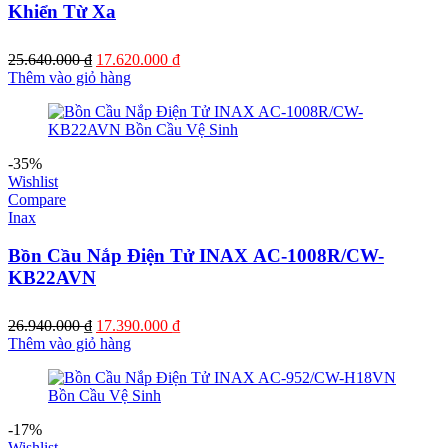
Khiển Từ Xa
Giá
Giá
25.640.000
₫
17.620.000
₫
gốc
hiện
Thêm vào giỏ hàng
là:
tại
25.640.000 ₫.
là:
17.620.000 ₫.
-35%
Wishlist
Compare
Inax
Bồn Cầu Nắp Điện Tử INAX AC-1008R/CW-
KB22AVN
Giá
Giá
26.940.000
₫
17.390.000
₫
gốc
hiện
Thêm vào giỏ hàng
là:
tại
26.940.000 ₫.
là:
17.390.000 ₫.
-17%
Wishlist