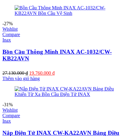
là:
tại
20.600.000 ₫.
là:
11.780.000 ₫.
-27%
Wishlist
Compare
Inax
Bồn Cầu Thông Minh INAX AC-1032/CW-
KB22AVN
Giá
Giá
27.130.000
₫
19.760.000
₫
gốc
hiện
Thêm vào giỏ hàng
là:
tại
27.130.000 ₫.
là:
19.760.000 ₫.
-31%
Wishlist
Compare
Inax
Nắp Điện Tử INAX CW-KA22AVN Bảng Điều