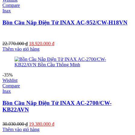
Compare
Inax
Bồn Cầu Nắp Điện Tử INAX AC-952/CW-H18VN
Giá
Giá
22.770.000
₫
18.920.000
₫
gốc
hiện
Thêm vào giỏ hàng
là:
tại
22.770.000 ₫.
là:
18.920.000 ₫.
-35%
Wishlist
Compare
Inax
Bồn Cầu Nắp Điện Tử INAX AC-2700/CW-
KB22AVN
Giá
Giá
30.030.000
₫
19.380.000
₫
gốc
hiện
Thêm vào giỏ hàng
là:
tại