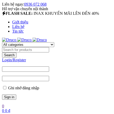
Liên hệ ngay:
0936 072 068
Hỗ trợ vận chuyển nội thành
FLASH SALE:
INAX KHUYẾN MÃI LÊN ĐẾN 40%
Giới thiệu
Liên hệ
Tin tức
Login/Register
Ghi nhớ đăng nhập
0
0
0
₫