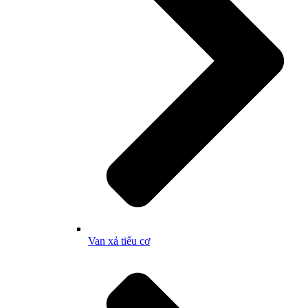
Van xả tiểu cơ