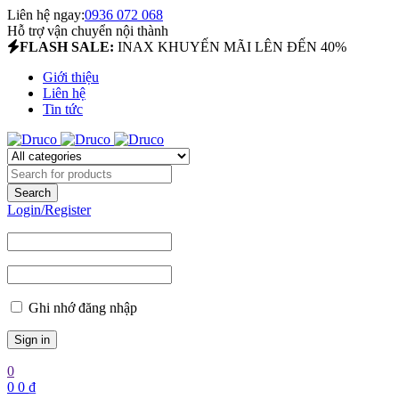
Liên hệ ngay:
0936 072 068
Hỗ trợ vận chuyển nội thành
FLASH SALE:
INAX KHUYẾN MÃI LÊN ĐẾN 40%
Giới thiệu
Liên hệ
Tin tức
Login/Register
Ghi nhớ đăng nhập
0
0
0
₫