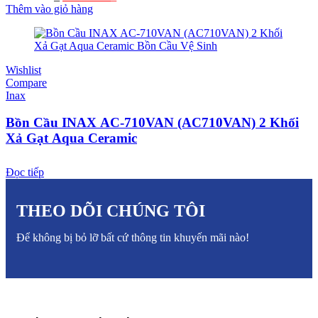
Thêm vào giỏ hàng
Wishlist
Compare
Inax
Bồn Cầu INAX AC-710VAN (AC710VAN) 2 Khối
Xả Gạt Aqua Ceramic
Đọc tiếp
THEO DÕI CHÚNG TÔI
Để không bị bỏ lỡ bất cứ thông tin khuyến mãi nào!