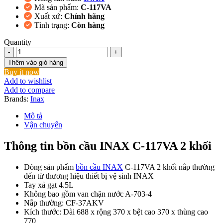
Mã sản phẩm:
C-117VA
Xuất xứ:
Chính hãng
Tình trạng:
Còn hàng
Quantity
Thêm vào giỏ hàng
Buy it now
Add to wishlist
Add to compare
Brands:
Inax
Mô tả
Vận chuyển
Thông tin bồn cầu INAX C-117VA 2 khối
Dòng sản phẩm
bồn cầu INAX
C-117VA 2 khối nắp thường
đến từ thương hiệu thiết bị vệ sinh INAX
Tay xả gạt 4.5L
Không bao gồm van chặn nước A-703-4
Nắp thường: CF-37AKV
Kích thước: Dài 688 x rộng 370 x bệt cao 370 x thùng cao
770