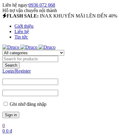
Liên hệ ngay:
0936 072 068
Hỗ trợ vận chuyển nội thành
FLASH SALE:
INAX KHUYẾN MÃI LÊN ĐẾN 40%
Giới thiệu
Liên hệ
Tin tức
Login/Register
Ghi nhớ đăng nhập
0
0
0
₫