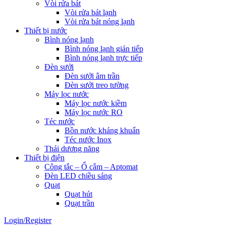
Vòi rửa bát
Vòi rửa bát lạnh
Vòi rửa bát nóng lạnh
Thiết bị nước
Bình nóng lạnh
Bình nóng lạnh gián tiếp
Bình nóng lạnh trực tiếp
Đèn sưởi
Đèn sưởi âm trần
Đèn sưởi treo tường
Máy lọc nước
Máy lọc nước kiềm
Máy lọc nước RO
Téc nước
Bồn nước kháng khuẩn
Téc nước Inox
Thái dương năng
Thiết bị điện
Công tắc – Ổ cắm – Aptomat
Đèn LED chiều sáng
Quạt
Quạt hút
Quạt trần
Login/Register