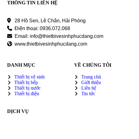
THÔNG TIN LIÊN HỆ
28 Hồ Sen, Lê Chân, Hải Phòng
Điện thoại: 0936.072.068
Email: info@thietbivesinhphucdang.com
www.thietbivesinhphucdang.com
DANH MỤC
VỀ CHÚNG TÔI
Thiết bị vệ sinh
Trang chủ
Thiết bị bếp
Giới thiệu
Thiết bị nước
Liên hệ
Thiết bị điện
Tin tức
DỊCH VỤ