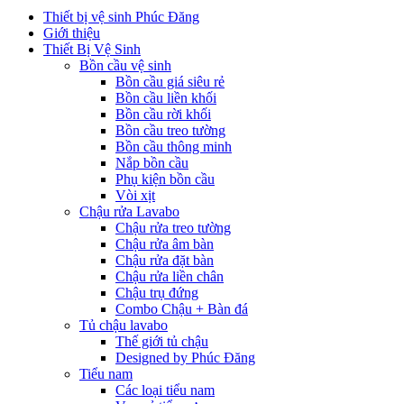
Thiết bị vệ sinh Phúc Đăng
Giới thiệu
Thiết Bị Vệ Sinh
Bồn cầu vệ sinh
Bồn cầu giá siêu rẻ
Bồn cầu liền khối
Bồn cầu rời khối
Bồn cầu treo tường
Bồn cầu thông minh
Nắp bồn cầu
Phụ kiện bồn cầu
Vòi xịt
Chậu rửa Lavabo
Chậu rửa treo tường
Chậu rửa âm bàn
Chậu rửa đặt bàn
Chậu rửa liền chân
Chậu trụ đứng
Combo Chậu + Bàn đá
Tủ chậu lavabo
Thế giới tủ chậu
Designed by Phúc Đăng
Tiểu nam
Các loại tiểu nam