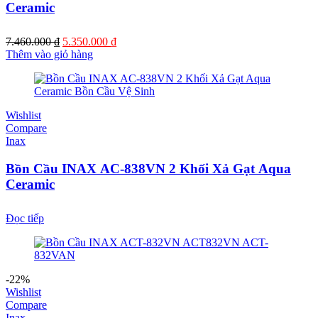
Ceramic
7.460.000
₫
5.350.000
₫
Thêm vào giỏ hàng
Wishlist
Compare
Inax
Bồn Cầu INAX AC-838VN 2 Khối Xả Gạt Aqua
Ceramic
Đọc tiếp
-22%
Wishlist
Compare
Inax