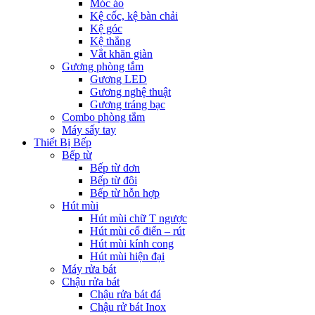
Móc áo
Kệ cốc, kệ bàn chải
Kệ góc
Kệ thẳng
Vắt khăn giàn
Gương phòng tắm
Gương LED
Gương nghệ thuật
Gương tráng bạc
Combo phòng tắm
Máy sấy tay
Thiết Bị Bếp
Bếp từ
Bếp từ đơn
Bếp từ đôi
Bếp từ hỗn hợp
Hút mùi
Hút mùi chữ T ngược
Hút mùi cổ điển – rút
Hút mùi kính cong
Hút mùi hiện đại
Máy rửa bát
Chậu rửa bát
Chậu rửa bát đá
Chậu rử bát Inox