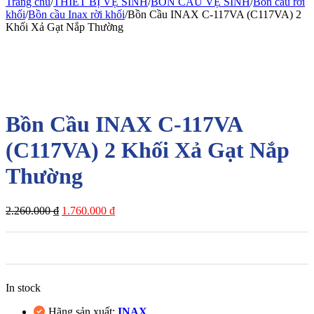
Trang chủ
/
THIẾT BỊ VỆ SINH
/
BỒN CẦU VỆ SINH
/
Bồn cầu rời
khối
/
Bồn cầu Inax rời khối
/
Bồn Cầu INAX C-117VA (C117VA) 2
Khối Xả Gạt Nắp Thường
-22%
Bồn Cầu INAX C-117VA
(C117VA) 2 Khối Xả Gạt Nắp
Thường
2.260.000
₫
1.760.000
₫
In stock
Hãng sản xuất:
INAX