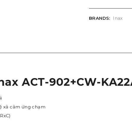
BRANDS:
Inax
 Inax ACT-902+CW-KA2
i
ệ xả cảm ứng chạm
xRxC)