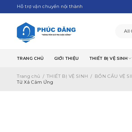
Hỗ trợ vận chuyển nội thành
TRANG CHỦ
GIỚI THIỆU
THIẾT BỊ VỆ SINH
Trang chủ
/
THIẾT BỊ VỆ SINH
/
BỒN CẦU VỆ S
Tử Xả Cảm Ứng
-19%