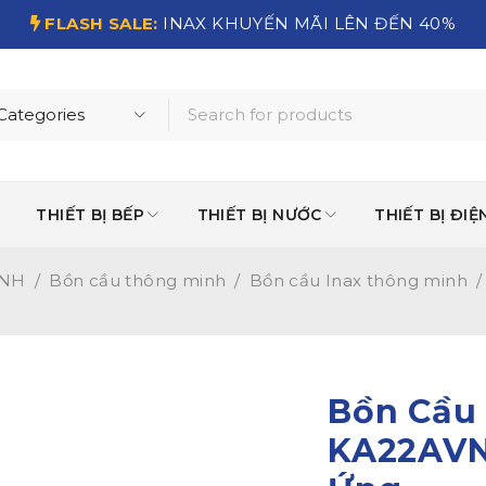
FLASH SALE:
INAX KHUYẾN MÃI LÊN ĐẾN 40%
THIẾT BỊ BẾP
THIẾT BỊ NƯỚC
THIẾT BỊ ĐIỆ
INH
/
Bồn cầu thông minh
/
Bồn cầu Inax thông minh
/
Bồn Cầu
KA22AVN