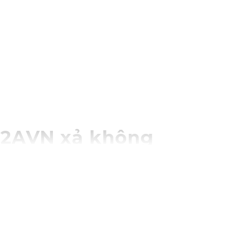
A22AVN xả không