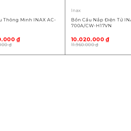
Inax
u Thông Minh INAX AC-
Bồn Cầu Nắp Điện Tử IN
700A/CW-H17VN
0.000
₫
10.020.000
₫
.000
₫
11.960.000
₫