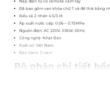
Nắp điện tử có remote cầm tay
Đã bao gồm van khóa chữ T và đế thải bằng n
Kiểu xả 2 nhấn 4.5/3 lít
Áp suất nước cấp: 0.06 – 0.75MPa
Nguồn điện: AC 220V, 336W, 50Hz
Công nghệ: Nhật Bản
Xuất xứ: Việt Nam
Bảo hành: 2 năm
Bộ phận chi tiết b
chạm
Thân cầu: ACT-902VN/BW1
Nắp rửa cơ: CW-KA22AVN
Đi kèm dây cấp, van T