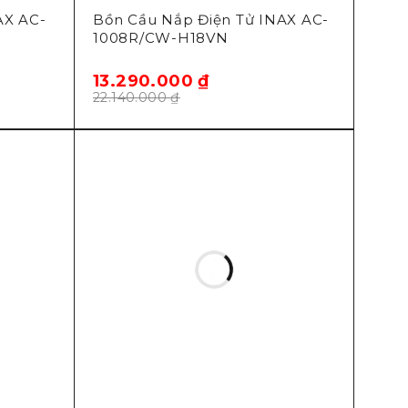
AX AC-
Bồn Cầu Nắp Điện Tử INAX AC-
1008R/CW-H18VN
13.290.000
₫
22.140.000
₫