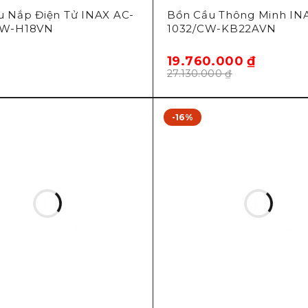
u Nắp Điện Tử INAX AC-
Bồn Cầu Thông Minh IN
CW-H18VN
1032/CW-KB22AVN
19.760.000
₫
27.130.000
₫
-16%