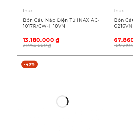
Inax
Inax
Bồn Cầu Nắp Điện Tử INAX AC-
Bồn Cầ
1017R/CW-H18VN
G216VN
13.180.000
₫
67.86
21.960.000
₫
109.210
-40%