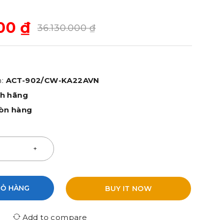
000
₫
36.130.000
₫
m:
ACT-902/CW-KA22AVN
nh hãng
òn hàng
IỎ HÀNG
BUY IT NOW
Add to compare