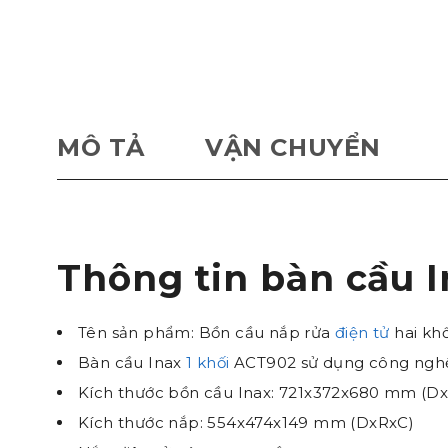
MÔ TẢ
VẬN CHUYỂN
Thông tin bàn cầu
Tên sản phẩm: Bồn cầu nắp rửa
điện tử
hai khố
Bàn cầu Inax
1 khối
ACT902 sử dụng công ngh
Kích thước bồn cầu Inax: 721x372x680 mm (D
Kích thước nắp: 554x474x149 mm (DxRxC)