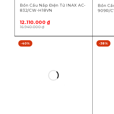
Bồn Cầu Nắp Điện Tử INAX AC-
Bồn Cầ
832/CW-H18VN
909R/
12.110.000
₫
16.940.000
₫
-40%
-38%