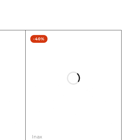
-40%
Inax