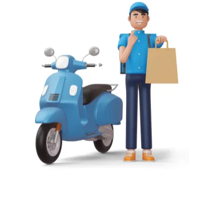
 thông minh
Inax
ACT-9
rắng sáng trong suốt thời gian sử dụng
+, các ion Ag+ ngăn chặn sự phát triển của vi khuẩn, k