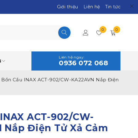
Giới thiệu
Liên hệ
Tin tức
0
0
Liên hệ ngay:
N
0936 072 068
Bồn Cầu INAX ACT-902/CW-KA22AVN Nắp Điện
 INAX ACT-902/CW-
 Nắp Điện Tử Xả Cảm