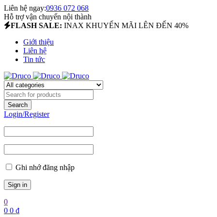
Liên hệ ngay:
0936 072 068
Hỗ trợ vận chuyển nội thành
FLASH SALE:
INAX KHUYẾN MÃI LÊN ĐẾN 40%
Giới thiệu
Liên hệ
Tin tức
Login/Register
Ghi nhớ đăng nhập
0
0
0
₫