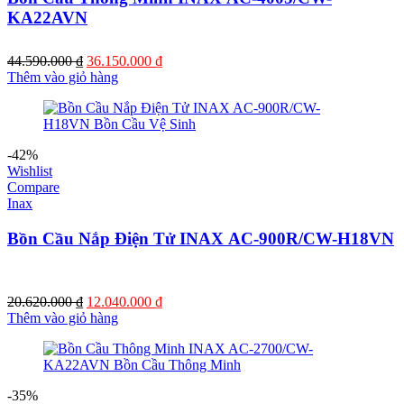
KA22AVN
Giá
Giá
44.590.000
₫
36.150.000
₫
gốc
hiện
Thêm vào giỏ hàng
là:
tại
44.590.000 ₫.
là:
36.150.000 ₫.
-42%
Wishlist
Compare
Inax
Bồn Cầu Nắp Điện Tử INAX AC-900R/CW-H18VN
Giá
Giá
20.620.000
₫
12.040.000
₫
gốc
hiện
Thêm vào giỏ hàng
là:
tại
20.620.000 ₫.
là:
12.040.000 ₫.
-35%