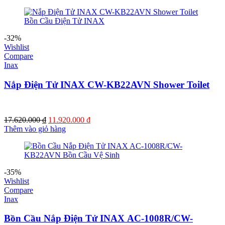
là:
tại
16.940.000 ₫.
là:
12.110.000 ₫.
-32%
Wishlist
Compare
Inax
Nắp Điện Tử INAX CW-KB22AVN Shower Toilet
Giá
Giá
17.620.000
₫
11.920.000
₫
gốc
hiện
Thêm vào giỏ hàng
là:
tại
17.620.000 ₫.
là:
11.920.000 ₫.
-35%
Wishlist
Compare
Inax
Bồn Cầu Nắp Điện Tử INAX AC-1008R/CW-