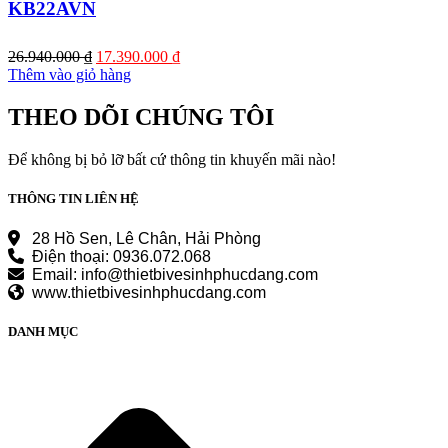
KB22AVN
Giá
Giá
26.940.000
₫
17.390.000
₫
gốc
hiện
Thêm vào giỏ hàng
là:
tại
26.940.000 ₫.
là:
THEO DÕI CHÚNG TÔI
17.390.000 ₫.
Để không bị bỏ lỡ bất cứ thông tin khuyến mãi nào!
THÔNG TIN LIÊN HỆ
28 Hồ Sen, Lê Chân, Hải Phòng
Điện thoại: 0936.072.068
Email: info@thietbivesinhphucdang.com
www.thietbivesinhphucdang.com
DANH MỤC