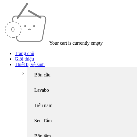
Your cart is currently empty
Trang chủ
Giới thiệu
Thiết bị vệ sinh
Bồn cầu
Lavabo
Tiểu nam
Sen Tắm
Bồn tắm