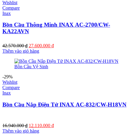
Wishlist
Compare
Inax
Bồn Cầu Thông Minh INAX AC-2700/CW-
KA22AVN
Giá
Giá
42.570.000
₫
27.600.000
₫
gốc
hiện
Thêm vào giỏ hàng
là:
tại
42.570.000 ₫.
là:
27.600.000 ₫.
-29%
Wishlist
Compare
Inax
Bồn Cầu Nắp Điện Tử INAX AC-832/CW-H18VN
Giá
Giá
16.940.000
₫
12.110.000
₫
gốc
hiện
Thêm vào giỏ hàng