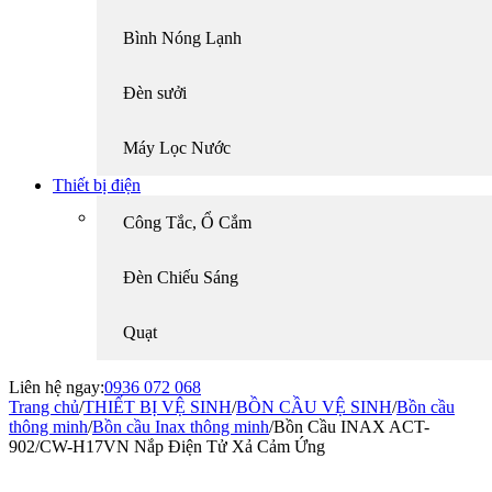
Bình Nóng Lạnh
Đèn sưởi
Máy Lọc Nước
Thiết bị điện
Công Tắc, Ổ Cắm
Đèn Chiếu Sáng
Quạt
Liên hệ ngay:
0936 072 068
Trang chủ
/
THIẾT BỊ VỆ SINH
/
BỒN CẦU VỆ SINH
/
Bồn cầu
thông minh
/
Bồn cầu Inax thông minh
/
Bồn Cầu INAX ACT-
902/CW-H17VN Nắp Điện Tử Xả Cảm Ứng