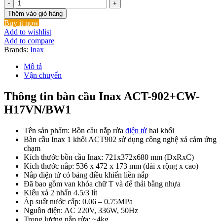
Bồn
Cầu
Thêm vào giỏ hàng
INAX
Buy it now
ACT-
Add to wishlist
902/CW-
Add to compare
H17VN
Brands:
Inax
Nắp
Điện
Mô tả
Tử
Vận chuyển
Xả
Cảm
Thông tin bàn cầu Inax ACT-902+CW-
Ứng
H17VN/BW1
số
lượng
Tên sản phẩm: Bồn cầu nắp rửa
điện tử
hai khối
Bàn cầu Inax 1 khối ACT902 sử dụng công nghệ xả cảm ứng
chạm
Kích thước bồn cầu Inax: 721x372x680 mm (DxRxC)
Kích thước nắp: 536 x 472 x 173 mm (dài x rộng x cao)
Nắp điện tử có bảng điều khiển liền nắp
Đã bao gồm van khóa chữ T và đế thải bằng nhựa
Kiểu xả 2 nhấn 4.5/3 lít
Áp suất nước cấp: 0.06 – 0.75MPa
Nguồn điện: AC 220V, 336W, 50Hz
Trọng lượng nắp rửa: ~4kg