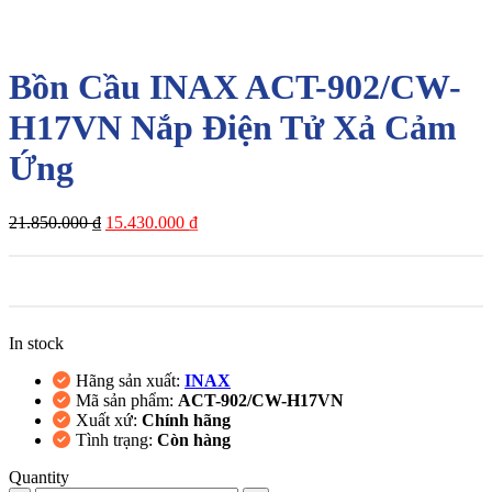
-29%
Bồn Cầu INAX ACT-902/CW-
H17VN Nắp Điện Tử Xả Cảm
Ứng
Giá
Giá
21.850.000
₫
15.430.000
₫
gốc
hiện
là:
tại
21.850.000 ₫.
là:
15.430.000 ₫.
In stock
Hãng sản xuất:
INAX
Mã sản phẩm:
ACT-902/CW-H17VN
Xuất xứ:
Chính hãng
Tình trạng:
Còn hàng
Quantity