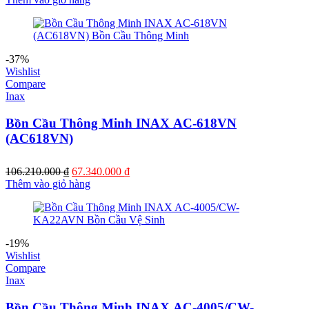
là:
tại
20.600.000 ₫.
là:
11.780.000 ₫.
-37%
Wishlist
Compare
Inax
Bồn Cầu Thông Minh INAX AC-618VN
(AC618VN)
Giá
Giá
106.210.000
₫
67.340.000
₫
gốc
hiện
Thêm vào giỏ hàng
là:
tại
106.210.000 ₫.
là:
67.340.000 ₫.
-19%
Wishlist
Compare
Inax
Bồn Cầu Thông Minh INAX AC-4005/CW-