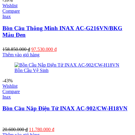
-39%
Wishlist
Compare
Inax
Bồn Cầu Thông Minh INAX AC-G216VN/BKG
Màu Đen
Giá
Giá
158.850.000
₫
97.530.000
₫
gốc
hiện
Thêm vào giỏ hàng
là:
tại
158.850.000 ₫.
là:
97.530.000 ₫.
-43%
Wishlist
Compare
Inax
Bồn Cầu Nắp Điện Tử INAX AC-902/CW-H18VN
Giá
Giá
20.600.000
₫
11.780.000
₫
gốc
hiện
Thêm vào giỏ hàng